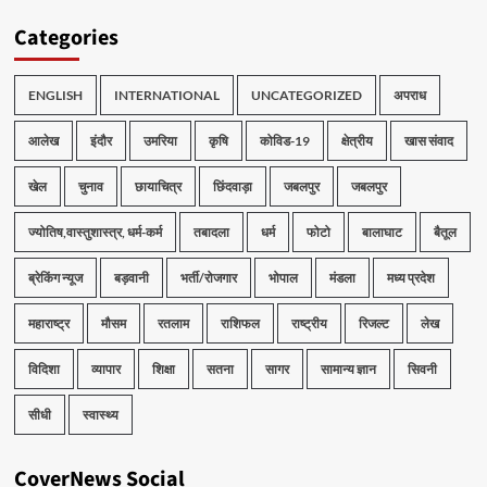
Categories
ENGLISH
INTERNATIONAL
UNCATEGORIZED
अपराध
आलेख
इंदौर
उमरिया
कृषि
कोविड-19
क्षेत्रीय
खास संवाद
खेल
चुनाव
छायाचित्र
छिंदवाड़ा
जबलपुर
जबलपुर
ज्योतिष,वास्तुशास्त्र, धर्म-कर्म
तबादला
धर्म
फोटो
बालाघाट
बैतूल
ब्रेकिंग न्यूज
बड़वानी
भर्ती/रोजगार
भोपाल
मंडला
मध्य प्रदेश
महाराष्ट्र
मौसम
रतलाम
राशिफल
राष्ट्रीय
रिजल्ट
लेख
विदिशा
व्यापार
शिक्षा
सतना
सागर
सामान्य ज्ञान
सिवनी
सीधी
स्वास्थ्य
CoverNews Social