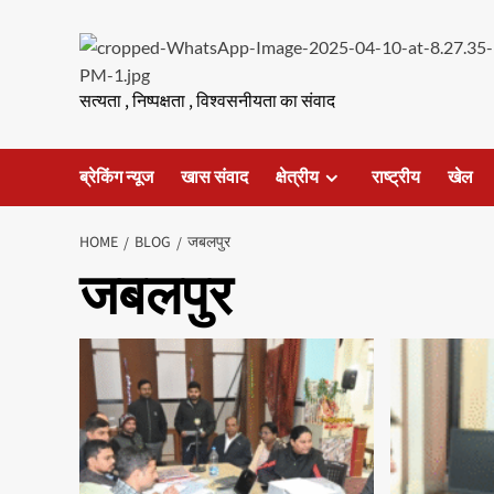
Skip
to
content
सत्यता , निष्पक्षता , विश्वसनीयता का संवाद
ब्रेकिंग न्यूज
खास संवाद
क्षेत्रीय
राष्ट्रीय
खेल
HOME
BLOG
जबलपुर
जबलपुर