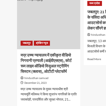
जीपीएफ
नहीं
मध्य प्रदेश
कैम्प
–
का
जबलपुर: 21 ज
सीई
सफल
जोश
के संविदा अधि
शुभारंभ
आउटसोर्स कर्म
लेकर सौंपगे ज
hindusthan
जबलपुर, 13 अक्
जबलपुर
ब्रेकिंग न्यूज
बिजली विभाग के 
आउटसोर्स कर्मी 
मप्र उच्च न्यायालय में एकीकृत वीडियो
Rea
Read More
निगरानी प्रणाली (आईवीएसएस), कोर्ट
mor
रूम लाइव ऑडियो विजुअल स्ट्रीमिंग
abo
सिस्टम (क्लास), ओटीटी प्लेटफॉर्म
जबलप
21
hindusthan samvad
जिले
December 21, 2023
से
मप्र उच्च न्यायालय के मुख्य न्यायाधीश श्री
आएंग
न्यायमूर्ति मलिमथ ने किया शुभारंभ नागरिकों के प्रति
बिज
विभा
जवाबदेही, पारदर्शिता और सुरक्षा भोपाल, 21...
के