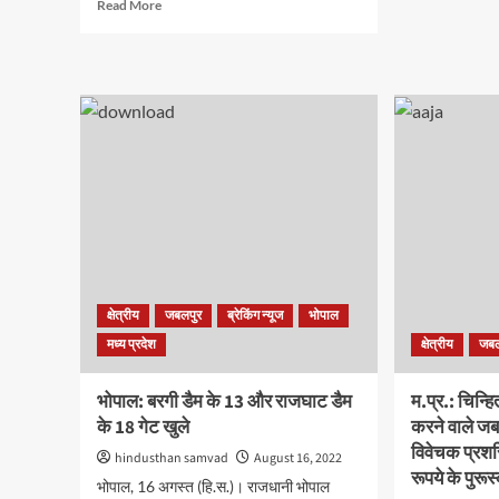
Read
Read More
संवि
more
अधिक
about
कर्मच
मप्र
एवं
उच्च
आउट
न्यायालय
कर्मी,
में
दो
एकीकृत
सूत्र
वीडियो
मांगों
निगरानी
को
प्रणाली
लेक
(आईवीएसएस), कोर्ट
सौंपग
रूम
ज्ञाप
लाइव
ऑडियो
क्षेत्रीय
जबलपुर
ब्रेकिंग न्यूज
भोपाल
विजुअल
स्ट्रीमिंग
मध्य प्रदेश
क्षेत्रीय
जबल
सिस्टम
(क्लास),
भोपाल: बरगी डैम के 13 और राजघाट डैम
म.प्र.: चिन्ह
ओटीटी
के 18 गेट खुले
करने वाले जब
प्लेटफॉर्म
विवेचक प्रशस्
hindusthan samvad
August 16, 2022
रूपये के पुरूस्
भोपाल, 16 अगस्त (हि.स.)। राजधानी भोपाल