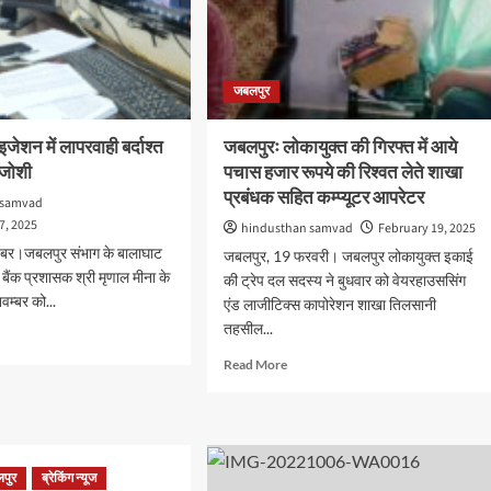
जबलपुर
ाइजेशन में लापरवाही बर्दाश्त
जबलपुरः लोकायुक्त की गिरफ्त में आये
 जोशी
पचास हजार रूपये की रिश्वत लेते शाखा
प्रबंधक सहित कम्प्यूटर आपरेटर
 samvad
7, 2025
hindusthan samvad
February 19, 2025
ंबर।जबलपुर संभाग के बालाघाट
जबलपुर, 19 फरवरी। जबलपुर लोकायुक्त इकाई
बैंक प्रशासक श्री मृणाल मीना के
की ट्रेप दल सदस्य ने बुधवार को वेयरहाउससिंग
नवम्‍बर को...
एंड लाजीटिक्स कापोरेशन शाखा तिलसानी
तहसील...
d
e
Read
Read More
ut
more
about
यूटराइजेशन
जबलपुरः
लोकायुक्त
वाही
की
पुर
ब्रेकिंग न्यूज
्त
गिरफ्त