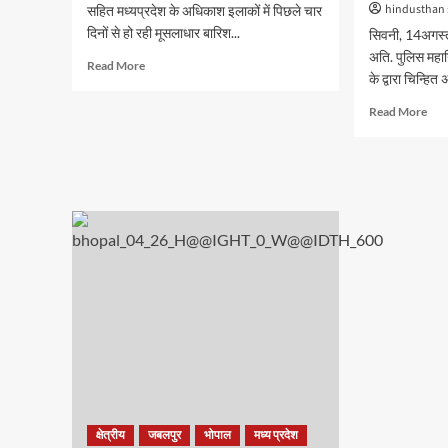
hindusthan
सहित मध्यप्रदेश के अधिकाश इलाकों में पिछले चार
दिनों से हो रही मूसलाधार बारिश...
सिवनी, 14अगस्
अति. पुलिस मह
Read
Read More
के द्वारा चिन्हित
more
about
Rea
Read More
भोपाल:
mor
बरगी
abo
डैम
म.प्र
के
चिन्ह
13
अपर
और
में
राजघाट
उत्तम
डैम
विवे
के
करने
18
वाले
गेट
जबल
खुले
जोन
के
5
जिलो
के
52
क्षेत्रीय
जबलपुर
भोपाल
मध्य प्रदेश