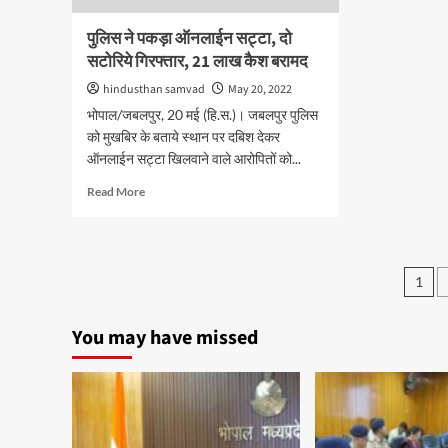
विवे
प्रश
पुलिस ने पकड़ा ऑनलाईन सट्टा, दो
पत्र
सटोरिये गिरफ्तार, 21 लाख कैश बरामद
एवं
दो-
hindusthan samvad
May 20, 2022
दो
भोपाल/जबलपुर, 20 मई (हि.स.)। जबलपुर पुलिस
हजा
को मुखबिर के बताये स्थान पर दबिश देकर
रूपय
के
ऑनलाईन सट्टा खिलवाने वाले आरोपितों को...
पुरूस
Read
Read More
से
more
होगें
about
पुरूस
पुलिस
ने
Pos
1
पकड़ा
pag
ऑनलाईन
सट्टा,
You may have missed
दो
सटोरिये
गिरफ्तार,
21
लाख
कैश