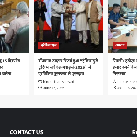
ब्रेकिंग न्यूज
अपराध
द्ध 15 दिवसीय
बाँधवगढ़ टाइगर रिजर्व हुआ “इंडिया टुडे
सिवनीः एडीएम 
हद
टूरिज्म सर्वे एंड अवार्ड्स-2026” में
हजार रुपये रिश्वत
 चलेगा
प्रतिष्ठित पुरस्कार से पुरस्कृत
गिरफ्तार
hindusthan samvad
hindusthan
June 16, 2026
June 16, 202
CONTACT US
R