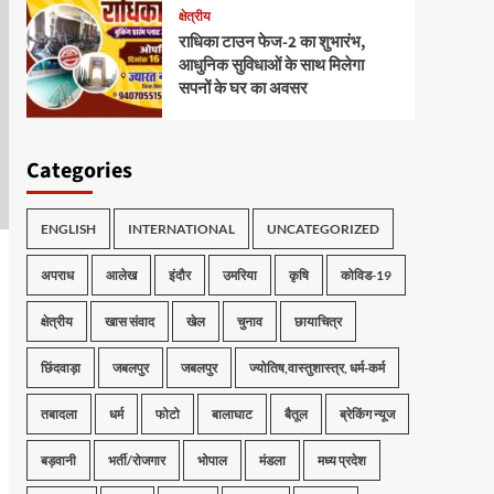
क्षेत्रीय
राधिका टाउन फेज-2 का शुभारंभ,
आधुनिक सुविधाओं के साथ मिलेगा
सपनों के घर का अवसर
Categories
ENGLISH
INTERNATIONAL
UNCATEGORIZED
अपराध
आलेख
इंदौर
उमरिया
कृषि
कोविड-19
क्षेत्रीय
खास संवाद
खेल
चुनाव
छायाचित्र
छिंदवाड़ा
जबलपुर
जबलपुर
ज्योतिष,वास्तुशास्त्र, धर्म-कर्म
तबादला
धर्म
फोटो
बालाघाट
बैतूल
ब्रेकिंग न्यूज
बड़वानी
भर्ती/रोजगार
भोपाल
मंडला
मध्य प्रदेश