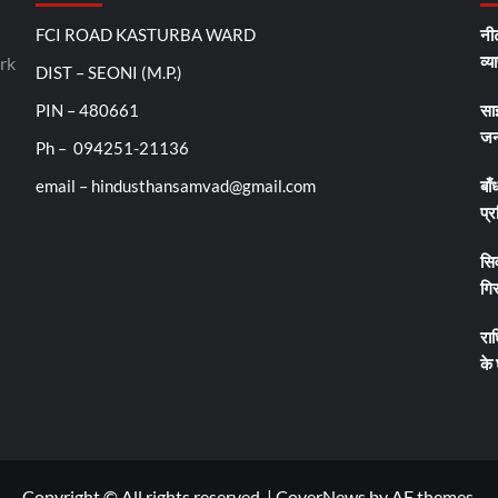
FCI ROAD KASTURBA WARD
नीट
व्य
rk
DIST – SEONI (M.P.)
PIN – 480661
सा
जन
Ph – 094251-21136
email – hindusthansamvad@gmail.com
बाँ
प्र
सिव
गिर
रा
के
Copyright © All rights reserved.
|
CoverNews
by AF themes.