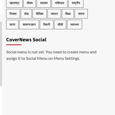
महाराष्ट्र
मौसम
रतलाम
राशिफल
राष्ट्रीय
रिजल्ट
लेख
विदिशा
व्यापार
शिक्षा
सतना
सागर
सामान्य ज्ञान
सिवनी
सीधी
स्वास्थ्य
CoverNews Social
Social menu is not set. You need to create menu and
assign it to Social Menu on Menu Settings.