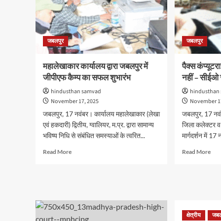
जबलपुर
जबलपुर
महालेखाकार कार्यालय द्वारा जबलपुर में
पैक्स कंप्यूटर
जीपीएफ कैम्प का सफल शुभारंभ
नहीं – सीईओ
hindusthan samvad
hindusthan
November 17, 2025
November 1
जबलपुर, 17 नवंबर। कार्यालय महालेखाकार (लेखा
जबलपुर, 17 नव
एवं हकदारी) द्वितीय, ग्वालियर, म.प्र. द्वारा सामान्य
जिला कलेक्टर व 
भविष्य निधि से संबंधित समस्याओं के त्वरित...
मार्गदर्शन में 17 
Read
Rea
Read More
Read More
more
mor
about
abo
महालेखाकार
पैक्स
कार्यालय
कंप्
द्वारा
में
जबलपुर
लापर
क्षेत्रीय
जबल
में
बर्दाश