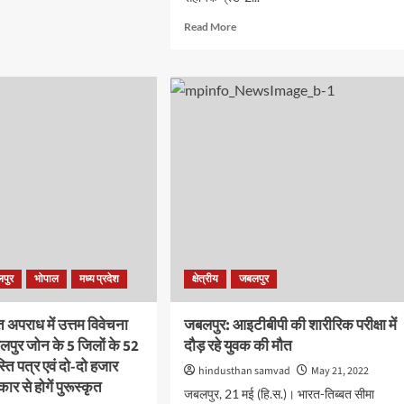
दा
ारी,
Read
Read More
ारी
more
about
सोर्स
लोकायुक्त
ट्रैप
दल
ीय
की
कार्यवाहीः
मुआवजा
र
राशि
े
निकालने
न
के
एवज
में
मांगी
पुर
भोपाल
मध्य प्रदेश
क्षेत्रीय
जबलपुर
तहसील
कार्यालय
के
ित अपराध में उत्तम विवेचना
जबलपुर: आइटीबीपी की शारीरिक परीक्षा में
सहायक
लपुर जोन के 5 जिलों के 52
दौड़ रहे युवक की मौत
ग्रेड-
ति पत्र एवं दो-दो हजार
2
hindusthan samvad
May 21, 2022
कार से होगें पुरूस्कृत
ने
जबलपुर, 21 मई (हि.स.)। भारत-तिब्बत सीमा
05