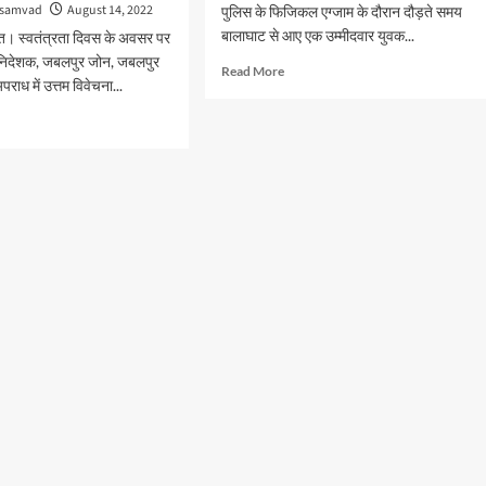
 samvad
August 14, 2022
पुलिस के फिजिकल एग्जाम के दौरान दौड़ते समय
हजार
बालाघाट से आए एक उम्मीदवार युवक...
त। स्वतंत्रता दिवस के अवसर पर
रूपये
की
ानिदेशक, जबलपुर जोन, जबलपुर
Read
Read More
रिश्वत,
 अपराध में उत्तम विवेचना...
more
आरोपित
about
d
गिरफ्तार
जबलपुर:
e
आइटीबीपी
ut
की
.:
शारीरिक
ित
परीक्षा
ाध
में
दौड़
रहे
चना
युवक
की
मौत
पुर
ं