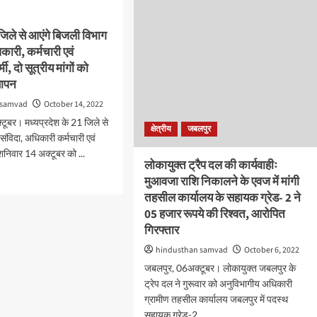
में
आये
िले से आएंगे बिजली विभाग
ओ
पचास
ी
कारी, कर्मचारी एवं
हजार
रूपये
ी, दो सूत्रीय मांगों को
की
्ञापन
रिश्वत
 samvad
October 14, 2022
लेते
शाखा
टूबर। मध्यप्रदेश के 21 जिले से
क्षेत्रीय
जबलपुर
प्रबंधक
संविदा, अधिकारी कर्मचारी एवं
सहित
शनिवार 14 अक्टूबर को ...
कम्प्यूटर
लोकायुक्त ट्रैप दल की कार्यवाहीः
आपरेटर
d
मुआवजा राशि निकालने के एवज में मांगी
e
तहसील कार्यालय के सहायक ग्रेड- 2 ने
ut
05 हजार रूपये की रिश्वत, आरोपित
ुर:
गिरफ्तार
hindusthan samvad
October 6, 2022
जबलपुर, 06अक्टूबर। लोकायुक्त जबलपुर के
े
ली
ट्रेप दल ने गुरूवार को अनुविभागीय अधिकारी
ग
ग्रामीण तहसील कार्यालय जबलपुर में पदस्थ
सहायक ग्रेड-2...