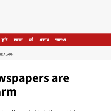
कृषि
व्यापार
धर्म
अपराध
स्वास्थ्य
HE ALARM
wspapers are
arm