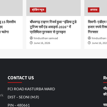
ब्रेकिंग न्यूज
अपराध
द्ध 15 दिवसीय
बाँधवगढ़ टाइगर रिजर्व हुआ “इंडिया टुडे
सिवनीः एडीएम 
हद
टूरिज्म सर्वे एंड अवार्ड्स-2026” में
हजार रुपये रिश्वत
 चलेगा
प्रतिष्ठित पुरस्कार से पुरस्कृत
गिरफ्तार
hindusthan samvad
hindusthan
June 16, 2026
June 16, 202
CONTACT US
R
FCI ROAD KASTURBA WARD
नीट
rk
की 
DIST – SEONI (M.P.)
PIN – 480661
सा