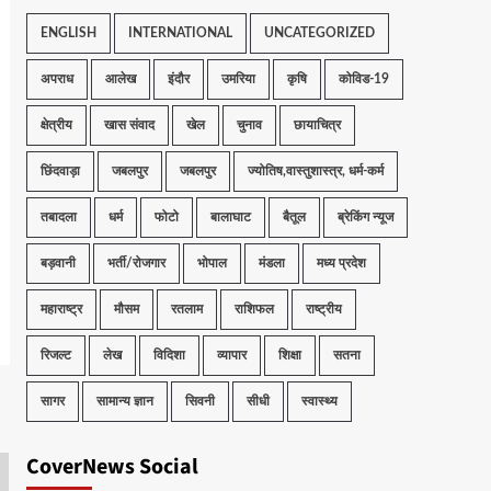
ENGLISH
INTERNATIONAL
UNCATEGORIZED
अपराध
आलेख
इंदौर
उमरिया
कृषि
कोविड-19
क्षेत्रीय
खास संवाद
खेल
चुनाव
छायाचित्र
छिंदवाड़ा
जबलपुर
जबलपुर
ज्योतिष,वास्तुशास्त्र, धर्म-कर्म
तबादला
धर्म
फोटो
बालाघाट
बैतूल
ब्रेकिंग न्यूज
बड़वानी
भर्ती/रोजगार
भोपाल
मंडला
मध्य प्रदेश
महाराष्ट्र
मौसम
रतलाम
राशिफल
राष्ट्रीय
रिजल्ट
लेख
विदिशा
व्यापार
शिक्षा
सतना
सागर
सामान्य ज्ञान
सिवनी
सीधी
स्वास्थ्य
CoverNews Social