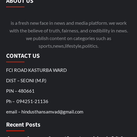
ABOUT US
is a fresh new face in news and media platform. we work
with the believe of truth, fairness, and credibility in news.
we publish content on categories such as
sports,news,lifestyle,politics.
CONTACT US
FCI ROAD KASTURBA WARD
DIST – SEONI (M.P.)
PIN – 480661
Ph – 094251-21136
email – hindusthansamvad@gmail.com
Recent Posts