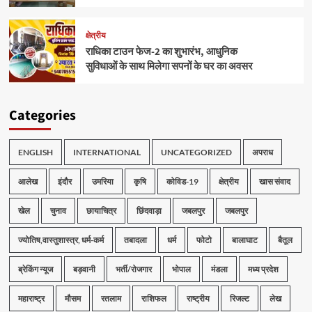
क्षेत्रीय
राधिका टाउन फेज-2 का शुभारंभ, आधुनिक
सुविधाओं के साथ मिलेगा सपनों के घर का अवसर
Categories
ENGLISH
INTERNATIONAL
UNCATEGORIZED
अपराध
आलेख
इंदौर
उमरिया
कृषि
कोविड-19
क्षेत्रीय
खास संवाद
खेल
चुनाव
छायाचित्र
छिंदवाड़ा
जबलपुर
जबलपुर
ज्योतिष,वास्तुशास्त्र, धर्म-कर्म
तबादला
धर्म
फोटो
बालाघाट
बैतूल
ब्रेकिंग न्यूज
बड़वानी
भर्ती/रोजगार
भोपाल
मंडला
मध्य प्रदेश
महाराष्ट्र
मौसम
रतलाम
राशिफल
राष्ट्रीय
रिजल्ट
लेख