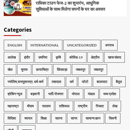
राधिका टाउन फेज-2 का शुभारंभ, आधुनिक
सुविधाओं के साथ मिलेगा सपनों के घर का अवसर
Categories
ENGLISH
INTERNATIONAL
UNCATEGORIZED
अपराध
आलेख
इंदौर
उमरिया
कृषि
कोविड-19
क्षेत्रीय
खास संवाद
खेल
चुनाव
छायाचित्र
छिंदवाड़ा
जबलपुर
जबलपुर
ज्योतिष,वास्तुशास्त्र, धर्म-कर्म
तबादला
धर्म
फोटो
बालाघाट
बैतूल
ब्रेकिंग न्यूज
बड़वानी
भर्ती/रोजगार
भोपाल
मंडला
मध्य प्रदेश
महाराष्ट्र
मौसम
रतलाम
राशिफल
राष्ट्रीय
रिजल्ट
लेख
विदिशा
व्यापार
शिक्षा
सतना
सागर
सामान्य ज्ञान
सिवनी