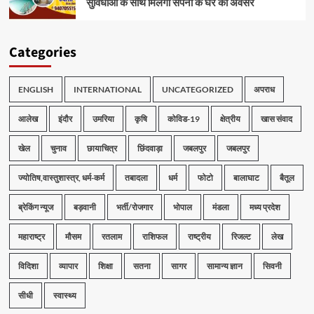
सुविधाओं के साथ मिलेगा सपनों के घर का अवसर
Categories
ENGLISH
INTERNATIONAL
UNCATEGORIZED
अपराध
आलेख
इंदौर
उमरिया
कृषि
कोविड-19
क्षेत्रीय
खास संवाद
खेल
चुनाव
छायाचित्र
छिंदवाड़ा
जबलपुर
जबलपुर
ज्योतिष,वास्तुशास्त्र, धर्म-कर्म
तबादला
धर्म
फोटो
बालाघाट
बैतूल
ब्रेकिंग न्यूज
बड़वानी
भर्ती/रोजगार
भोपाल
मंडला
मध्य प्रदेश
महाराष्ट्र
मौसम
रतलाम
राशिफल
राष्ट्रीय
रिजल्ट
लेख
विदिशा
व्यापार
शिक्षा
सतना
सागर
सामान्य ज्ञान
सिवनी
सीधी
स्वास्थ्य