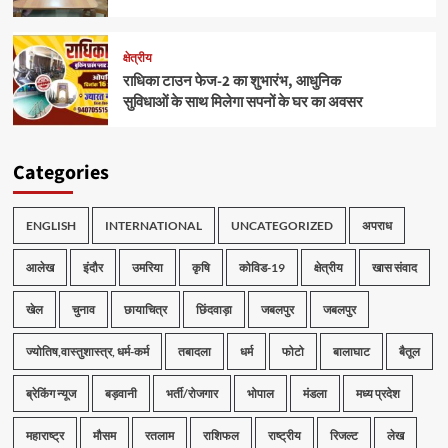
क्षेत्रीय
राधिका टाउन फेज-2 का शुभारंभ, आधुनिक
सुविधाओं के साथ मिलेगा सपनों के घर का अवसर
Categories
ENGLISH
INTERNATIONAL
UNCATEGORIZED
अपराध
आलेख
इंदौर
उमरिया
कृषि
कोविड-19
क्षेत्रीय
खास संवाद
खेल
चुनाव
छायाचित्र
छिंदवाड़ा
जबलपुर
जबलपुर
ज्योतिष,वास्तुशास्त्र, धर्म-कर्म
तबादला
धर्म
फोटो
बालाघाट
बैतूल
ब्रेकिंग न्यूज
बड़वानी
भर्ती/रोजगार
भोपाल
मंडला
मध्य प्रदेश
महाराष्ट्र
मौसम
रतलाम
राशिफल
राष्ट्रीय
रिजल्ट
लेख