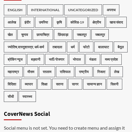
ENGLISH
INTERNATIONAL
UNCATEGORIZED
अपराध
आलेख
इंदौर
उमरिया
कृषि
कोविड-19
क्षेत्रीय
खास संवाद
खेल
चुनाव
छायाचित्र
छिंदवाड़ा
जबलपुर
जबलपुर
ज्योतिष,वास्तुशास्त्र, धर्म-कर्म
तबादला
धर्म
फोटो
बालाघाट
बैतूल
ब्रेकिंग न्यूज
बड़वानी
भर्ती/रोजगार
भोपाल
मंडला
मध्य प्रदेश
महाराष्ट्र
मौसम
रतलाम
राशिफल
राष्ट्रीय
रिजल्ट
लेख
विदिशा
व्यापार
शिक्षा
सतना
सागर
सामान्य ज्ञान
सिवनी
सीधी
स्वास्थ्य
CoverNews Social
Social menu is not set. You need to create menu and assign it