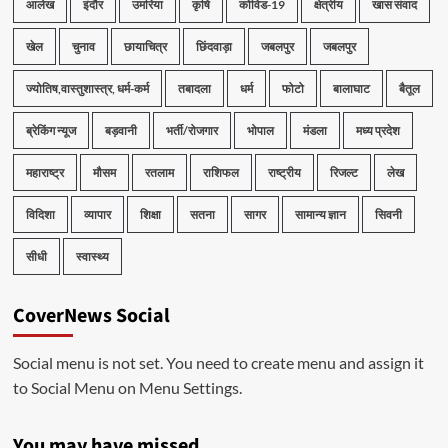
आलेख
इंदौर
उमरिया
कृषि
कोविड-19
क्षेत्रीय
खास संवाद
खेल
चुनाव
छायाचित्र
छिंदवाड़ा
जबलपुर
जबलपुर
ज्योतिष,वास्तुशास्त्र, धर्म-कर्म
तबादला
धर्म
फोटो
बालाघाट
बैतूल
ब्रेकिंग न्यूज
बड़वानी
भर्ती/रोजगार
भोपाल
मंडला
मध्य प्रदेश
महाराष्ट्र
मौसम
रतलाम
राशिफल
राष्ट्रीय
रिजल्ट
लेख
विदिशा
व्यापार
शिक्षा
सतना
सागर
सामान्य ज्ञान
सिवनी
सीधी
स्वास्थ्य
CoverNews Social
Social menu is not set. You need to create menu and assign it
to Social Menu on Menu Settings.
You may have missed