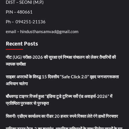
DIST – SEONI (M.P.)
PIN – 480661
Ph – 094251-21136
email – hindusthansamvad@gmail.com
Recent Posts
नीट (UG) परीक्षा-2026 की सुरक्षा एवं निष्पक्ष संचालन को लेकर तैयारियों की
व्यापक समीक्षा
साइबर अपराधों के विरुद्ध 15 दिवसीय “Safe Click 2.0” वृहद जनजागरूकता
अभियान चलेगा
बाँधवगढ़ टाइगर रिजर्व हुआ “इंडिया टुडे टूरिज्म सर्वे एंड अवार्ड्स-2026” में
प्रतिष्ठित पुरस्कार से पुरस्कृत
सिवनीः एडीएम कार्यालय का रीडर 20 हजार रुपये रिश्वत लेते रंगे हाथों गिरफ्तार
राधिका टाउन फेज-2 का शुभारंभ, आधुनिक सुविधाओं के साथ मिलेगा सपनों के घर