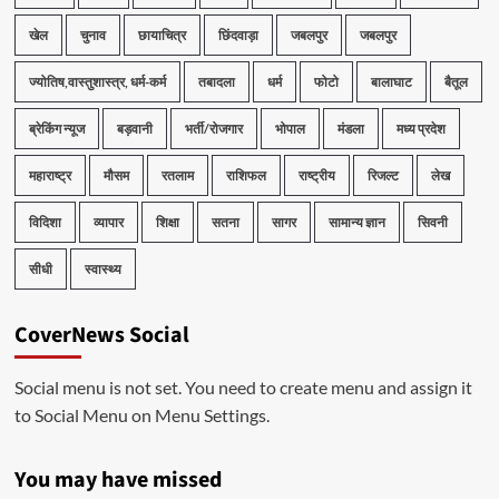
खेल
चुनाव
छायाचित्र
छिंदवाड़ा
जबलपुर
जबलपुर
ज्योतिष,वास्तुशास्त्र, धर्म-कर्म
तबादला
धर्म
फोटो
बालाघाट
बैतूल
ब्रेकिंग न्यूज
बड़वानी
भर्ती/रोजगार
भोपाल
मंडला
मध्य प्रदेश
महाराष्ट्र
मौसम
रतलाम
राशिफल
राष्ट्रीय
रिजल्ट
लेख
विदिशा
व्यापार
शिक्षा
सतना
सागर
सामान्य ज्ञान
सिवनी
सीधी
स्वास्थ्य
CoverNews Social
Social menu is not set. You need to create menu and assign it
to Social Menu on Menu Settings.
You may have missed