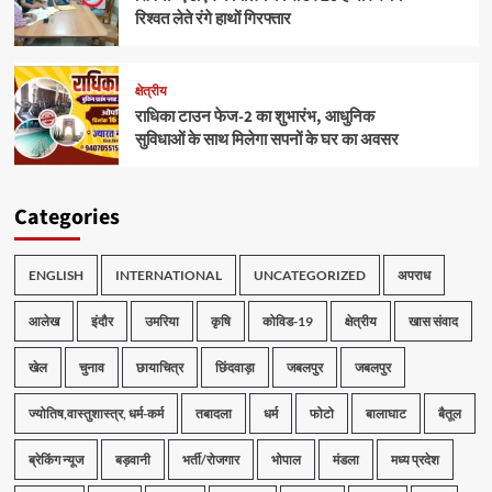
रिश्वत लेते रंगे हाथों गिरफ्तार
क्षेत्रीय
राधिका टाउन फेज-2 का शुभारंभ, आधुनिक
सुविधाओं के साथ मिलेगा सपनों के घर का अवसर
Categories
ENGLISH
INTERNATIONAL
UNCATEGORIZED
अपराध
आलेख
इंदौर
उमरिया
कृषि
कोविड-19
क्षेत्रीय
खास संवाद
खेल
चुनाव
छायाचित्र
छिंदवाड़ा
जबलपुर
जबलपुर
ज्योतिष,वास्तुशास्त्र, धर्म-कर्म
तबादला
धर्म
फोटो
बालाघाट
बैतूल
ब्रेकिंग न्यूज
बड़वानी
भर्ती/रोजगार
भोपाल
मंडला
मध्य प्रदेश