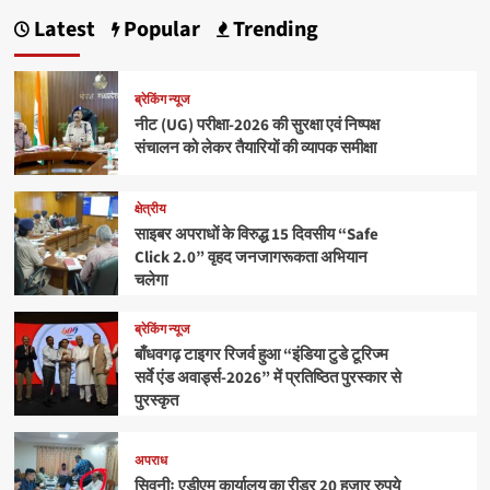
Latest
Popular
Trending
ब्रेकिंग न्यूज
नीट (UG) परीक्षा-2026 की सुरक्षा एवं निष्पक्ष
संचालन को लेकर तैयारियों की व्यापक समीक्षा
क्षेत्रीय
साइबर अपराधों के विरुद्ध 15 दिवसीय “Safe
Click 2.0” वृहद जनजागरूकता अभियान
चलेगा
ब्रेकिंग न्यूज
बाँधवगढ़ टाइगर रिजर्व हुआ “इंडिया टुडे टूरिज्म
सर्वे एंड अवार्ड्स-2026” में प्रतिष्ठित पुरस्कार से
पुरस्कृत
अपराध
सिवनीः एडीएम कार्यालय का रीडर 20 हजार रुपये