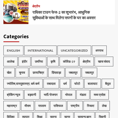
क्षेत्रीय
राधिका टाउन फेज-2 का शुभारंभ, आधुनिक
सुविधाओं के साथ मिलेगा सपनों के घर का अवसर
Categories
ENGLISH
INTERNATIONAL
UNCATEGORIZED
अपराध
आलेख
इंदौर
उमरिया
कृषि
कोविड-19
क्षेत्रीय
खास संवाद
खेल
चुनाव
छायाचित्र
छिंदवाड़ा
जबलपुर
जबलपुर
ज्योतिष,वास्तुशास्त्र, धर्म-कर्म
तबादला
धर्म
फोटो
बालाघाट
बैतूल
ब्रेकिंग न्यूज
बड़वानी
भर्ती/रोजगार
भोपाल
मंडला
मध्य प्रदेश
महाराष्ट्र
मौसम
रतलाम
राशिफल
राष्ट्रीय
रिजल्ट
लेख
विदिशा
व्यापार
शिक्षा
सतना
सागर
सामान्य ज्ञान
सिवनी