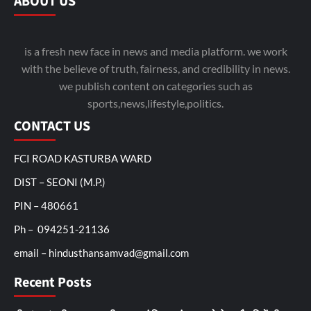
ABOUT US
is a fresh new face in news and media platform. we work
with the believe of truth, fairness, and credibility in news.
we publish content on categories such as
sports,news,lifestyle,politics.
CONTACT US
FCI ROAD KASTURBA WARD
DIST – SEONI (M.P.)
PIN – 480661
Ph – 094251-21136
email – hindusthansamvad@gmail.com
Recent Posts