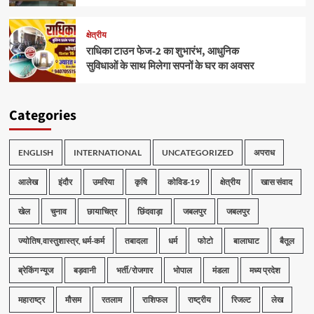
क्षेत्रीय
राधिका टाउन फेज-2 का शुभारंभ, आधुनिक
सुविधाओं के साथ मिलेगा सपनों के घर का अवसर
Categories
ENGLISH
INTERNATIONAL
UNCATEGORIZED
अपराध
आलेख
इंदौर
उमरिया
कृषि
कोविड-19
क्षेत्रीय
खास संवाद
खेल
चुनाव
छायाचित्र
छिंदवाड़ा
जबलपुर
जबलपुर
ज्योतिष,वास्तुशास्त्र, धर्म-कर्म
तबादला
धर्म
फोटो
बालाघाट
बैतूल
ब्रेकिंग न्यूज
बड़वानी
भर्ती/रोजगार
भोपाल
मंडला
मध्य प्रदेश
महाराष्ट्र
मौसम
रतलाम
राशिफल
राष्ट्रीय
रिजल्ट
लेख