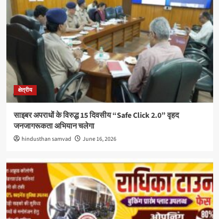
क्षेत्रीय
साइबर अपराधों के विरुद्ध 15 दिवसीय “Safe Click 2.0” वृहद
जनजागरूकता अभियान चलेगा
hindusthan samvad
June 16, 2026