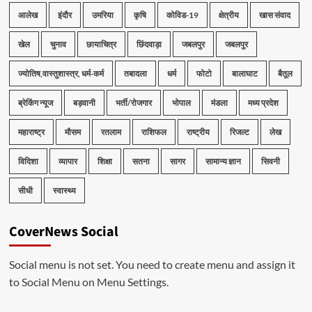
आलेख
इंदौर
उमरिया
कृषि
कोविड-19
क्षेत्रीय
खास संवाद
खेल
चुनाव
छायाचित्र
छिंदवाड़ा
जबलपुर
जबलपुर
ज्योतिष,वास्तुशास्त्र, धर्म-कर्म
तबादला
धर्म
फोटो
बालाघाट
बैतूल
ब्रेकिंग न्यूज
बड़वानी
भर्ती/रोजगार
भोपाल
मंडला
मध्य प्रदेश
महाराष्ट्र
मौसम
रतलाम
राशिफल
राष्ट्रीय
रिजल्ट
लेख
विदिशा
व्यापार
शिक्षा
सतना
सागर
सामान्य ज्ञान
सिवनी
सीधी
स्वास्थ्य
CoverNews Social
Social menu is not set. You need to create menu and assign it
to Social Menu on Menu Settings.