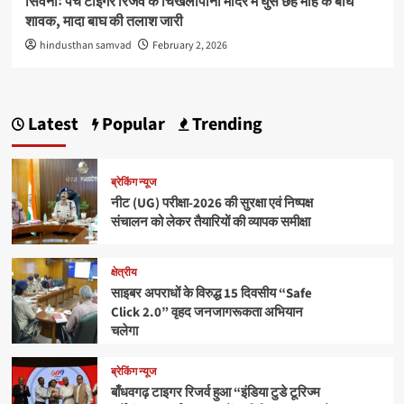
सिवनीः पेंच टाइगर रिजर्व के चिखलापानी मंदिर में घुसे छह माह के बाघ
शावक, मादा बाघ की तलाश जारी
hindusthan samvad
February 2, 2026
Latest
Popular
Trending
ब्रेकिंग न्यूज
नीट (UG) परीक्षा-2026 की सुरक्षा एवं निष्पक्ष
संचालन को लेकर तैयारियों की व्यापक समीक्षा
क्षेत्रीय
साइबर अपराधों के विरुद्ध 15 दिवसीय “Safe
Click 2.0” वृहद जनजागरूकता अभियान
चलेगा
ब्रेकिंग न्यूज
बाँधवगढ़ टाइगर रिजर्व हुआ “इंडिया टुडे टूरिज्म