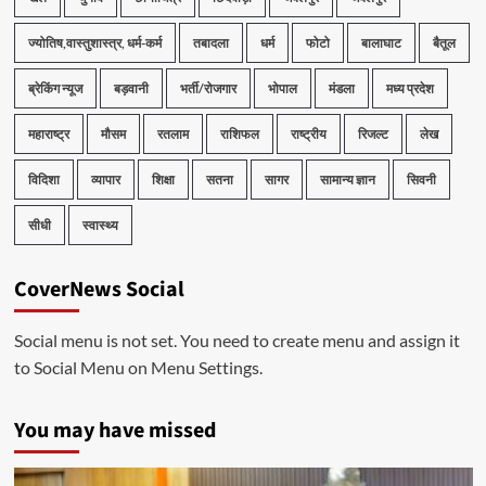
ज्योतिष,वास्तुशास्त्र, धर्म-कर्म
तबादला
धर्म
फोटो
बालाघाट
बैतूल
ब्रेकिंग न्यूज
बड़वानी
भर्ती/रोजगार
भोपाल
मंडला
मध्य प्रदेश
महाराष्ट्र
मौसम
रतलाम
राशिफल
राष्ट्रीय
रिजल्ट
लेख
विदिशा
व्यापार
शिक्षा
सतना
सागर
सामान्य ज्ञान
सिवनी
सीधी
स्वास्थ्य
CoverNews Social
Social menu is not set. You need to create menu and assign it
to Social Menu on Menu Settings.
You may have missed