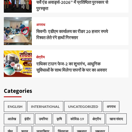
सर्वे एंड अवार्ड्स-2026” में प्रतिष्ठित पुरस्कार से
पुरस्कृत
अपराध
सिवनीः एडीएम कार्यालय का रीडर 20 हजार रुपये
रिश्वत लेते रंगे हाथों गिरफ्तार
क्षेत्रीय
राधिका टाउन फेज-2 का शुभारंभ, आधुनिक
सुविधाओं के साथ मिलेगा सपनों के घर का अवसर
Categories
ENGLISH
INTERNATIONAL
UNCATEGORIZED
अपराध
आलेख
इंदौर
उमरिया
कृषि
कोविड-19
क्षेत्रीय
खास संवाद
खेल
चुनाव
छायाचित्र
छिंदवाड़ा
जबलपुर
जबलपुर