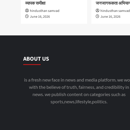
व्यापक समीक्षा
जनजागरूकता अभियान
hindusthan samvad
hindusthan samvad
June 16, 2026
June 16, 2026
ABOUT US
is a fresh new face in news and media platform. we wo
with the believe of truth, fairness, and credibility in
news. we publish content on categories such as
sports,news,lifestyle,politics.