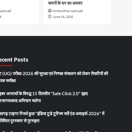
सपनों के घर का अवसर
 samvad
hindusthan samvad
6
June 16, 2026
ecent Posts
 (UG) परीक्षा-2026 की सुरक्षा एवं निष्पक्ष संचालन को लेकर तैयारियों की
ापक समीक्षा
इबर अपराधों के विरुद्ध 15 दिवसीय “Safe Click 2.0” वृहद
जागरूकता अभियान चलेगा
धवगढ़ टाइगर रिजर्व हुआ “इंडिया टुडे टूरिज्म सर्वे एंड अवार्ड्स-2026” में
तिष्ठित पुरस्कार से पुरस्कृत