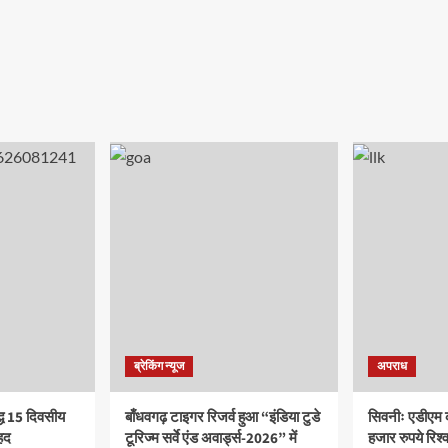
ब्रेकिंग न्यूज
अपराध
द्ध 15 दिवसीय
बाँधवगढ़ टाइगर रिजर्व हुआ “इंडिया टुडे
सिवनीः एडीएम 
हद
टूरिज्म सर्वे एंड अवार्ड्स-2026” में
हजार रुपये रिश्वत