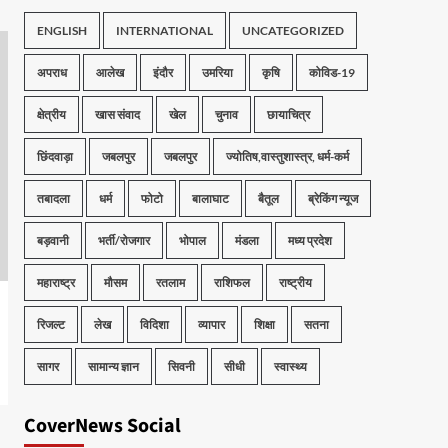
ENGLISH
INTERNATIONAL
UNCATEGORIZED
अपराध
आलेख
इंदौर
उमरिया
कृषि
कोविड-19
क्षेत्रीय
खास संवाद
खेल
चुनाव
छायाचित्र
छिंदवाड़ा
जबलपुर
जबलपुर
ज्योतिष,वास्तुशास्त्र, धर्म-कर्म
तबादला
धर्म
फोटो
बालाघाट
बैतूल
ब्रेकिंग न्यूज
बड़वानी
भर्ती/रोजगार
भोपाल
मंडला
मध्य प्रदेश
महाराष्ट्र
मौसम
रतलाम
राशिफल
राष्ट्रीय
रिजल्ट
लेख
विदिशा
व्यापार
शिक्षा
सतना
सागर
सामान्य ज्ञान
सिवनी
सीधी
स्वास्थ्य
CoverNews Social