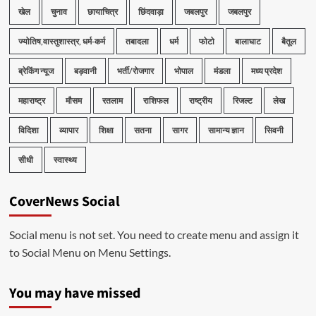
खेल
चुनाव
छायाचित्र
छिंदवाड़ा
जबलपुर
जबलपुर
ज्योतिष,वास्तुशास्त्र, धर्म-कर्म
तबादला
धर्म
फोटो
बालाघाट
बैतूल
ब्रेकिंग न्यूज
बड़वानी
भर्ती/रोजगार
भोपाल
मंडला
मध्य प्रदेश
महाराष्ट्र
मौसम
रतलाम
राशिफल
राष्ट्रीय
रिजल्ट
लेख
विदिशा
व्यापार
शिक्षा
सतना
सागर
सामान्य ज्ञान
सिवनी
सीधी
स्वास्थ्य
CoverNews Social
Social menu is not set. You need to create menu and assign it
to Social Menu on Menu Settings.
You may have missed