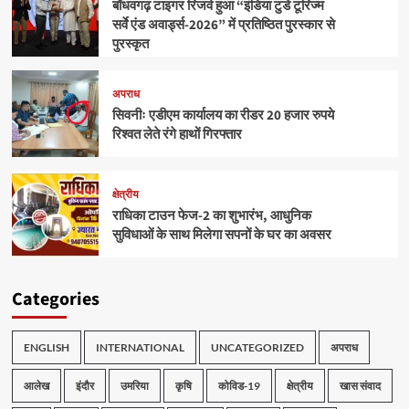
बाँधवगढ़ टाइगर रिजर्व हुआ “इंडिया टुडे टूरिज्म
सर्वे एंड अवार्ड्स-2026” में प्रतिष्ठित पुरस्कार से
पुरस्कृत
अपराध
सिवनीः एडीएम कार्यालय का रीडर 20 हजार रुपये
रिश्वत लेते रंगे हाथों गिरफ्तार
क्षेत्रीय
राधिका टाउन फेज-2 का शुभारंभ, आधुनिक
सुविधाओं के साथ मिलेगा सपनों के घर का अवसर
Categories
ENGLISH
INTERNATIONAL
UNCATEGORIZED
अपराध
आलेख
इंदौर
उमरिया
कृषि
कोविड-19
क्षेत्रीय
खास संवाद