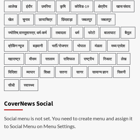
आलेख
इंदौर
उमरिया
कृषि
कोविड-19
क्षेत्रीय
खास संवाद
खेल
चुनाव
छायाचित्र
छिंदवाड़ा
जबलपुर
जबलपुर
ज्योतिष,वास्तुशास्त्र, धर्म-कर्म
तबादला
धर्म
फोटो
बालाघाट
बैतूल
ब्रेकिंग न्यूज
बड़वानी
भर्ती/रोजगार
भोपाल
मंडला
मध्य प्रदेश
महाराष्ट्र
मौसम
रतलाम
राशिफल
राष्ट्रीय
रिजल्ट
लेख
विदिशा
व्यापार
शिक्षा
सतना
सागर
सामान्य ज्ञान
सिवनी
सीधी
स्वास्थ्य
CoverNews Social
Social menu is not set. You need to create menu and assign it
to Social Menu on Menu Settings.