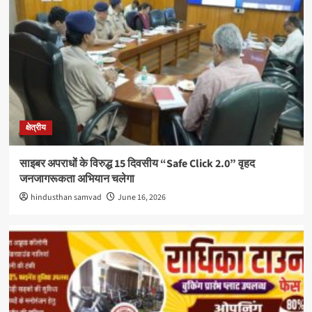
क्षेत्रीय
साइबर अपराधों के विरुद्ध 15 दिवसीय “Safe Click 2.0” वृहद
जनजागरूकता अभियान चलेगा
hindusthan samvad
June 16, 2026