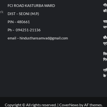
FCI ROAD KASTURBA WARD
नीट
rk
की 
DIST – SEONI (M.P.)
PIN – 480661
सा
जन
Ph – 094251-21136
email – hindusthansamvad@gmail.com
बाँ
प्र
सिव
गिर
रा
के
Copyright © All rights reserved.
|
CoverNews
by AF themes.