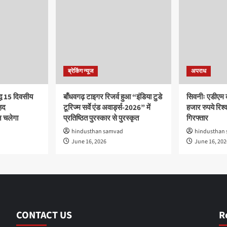
ब्रेकिंग न्यूज
अपराध
द्ध 15 दिवसीय
बाँधवगढ़ टाइगर रिजर्व हुआ “इंडिया टुडे
सिवनीः एडीएम 
हद
टूरिज्म सर्वे एंड अवार्ड्स-2026” में
हजार रुपये रिश्वत
 चलेगा
प्रतिष्ठित पुरस्कार से पुरस्कृत
गिरफ्तार
hindusthan samvad
hindusthan
June 16, 2026
June 16, 202
CONTACT US
R