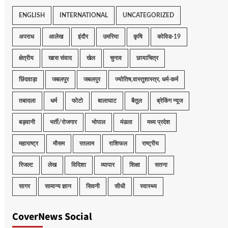
ENGLISH
INTERNATIONAL
UNCATEGORIZED
अपराध
आलेख
इंदौर
उमरिया
कृषि
कोविड-19
क्षेत्रीय
खास संवाद
खेल
चुनाव
छायाचित्र
छिंदवाड़ा
जबलपुर
जबलपुर
ज्योतिष,वास्तुशास्त्र, धर्म-कर्म
तबादला
धर्म
फोटो
बालाघाट
बैतूल
ब्रेकिंग न्यूज
बड़वानी
भर्ती/रोजगार
भोपाल
मंडला
मध्य प्रदेश
महाराष्ट्र
मौसम
रतलाम
राशिफल
राष्ट्रीय
रिजल्ट
लेख
विदिशा
व्यापार
शिक्षा
सतना
सागर
सामान्य ज्ञान
सिवनी
सीधी
स्वास्थ्य
CoverNews Social