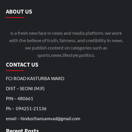
ABOUT US
is a fresh new face in news and media platform. we work
with the believe of truth, fairness, and credibility in news.
we publish content on categories such as
sports,news,lifestyle,politics.
CONTACT US
FCI ROAD KASTURBA WARD
DIST – SEONI (M.P.)
PIN – 480661
Ph – 094251-21136
email – hindusthansamvad@gmail.com
Recent Posts