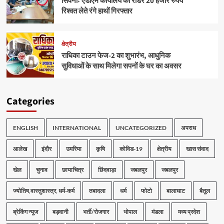
सिवनीः एडीएम कार्यालय का रीडर 20 हजार रुपये
रिश्वत लेते रंगे हाथों गिरफ्तार
क्षेत्रीय
राधिका टाउन फेज-2 का शुभारंभ, आधुनिक
सुविधाओं के साथ मिलेगा सपनों के घर का अवसर
Categories
ENGLISH
INTERNATIONAL
UNCATEGORIZED
अपराध
आलेख
इंदौर
उमरिया
कृषि
कोविड-19
क्षेत्रीय
खास संवाद
खेल
चुनाव
छायाचित्र
छिंदवाड़ा
जबलपुर
जबलपुर
ज्योतिष,वास्तुशास्त्र, धर्म-कर्म
तबादला
धर्म
फोटो
बालाघाट
बैतूल
ब्रेकिंग न्यूज
बड़वानी
भर्ती/रोजगार
भोपाल
मंडला
मध्य प्रदेश