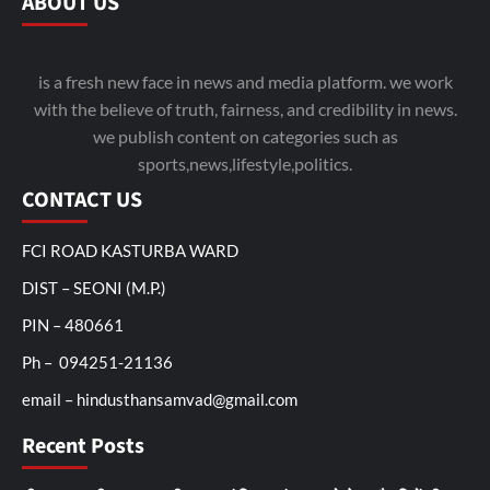
ABOUT US
is a fresh new face in news and media platform. we work
with the believe of truth, fairness, and credibility in news.
we publish content on categories such as
sports,news,lifestyle,politics.
CONTACT US
FCI ROAD KASTURBA WARD
DIST – SEONI (M.P.)
PIN – 480661
Ph – 094251-21136
email – hindusthansamvad@gmail.com
Recent Posts