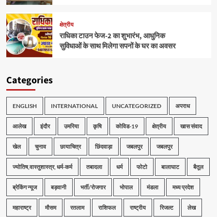
क्षेत्रीय
राधिका टाउन फेज-2 का शुभारंभ, आधुनिक
सुविधाओं के साथ मिलेगा सपनों के घर का अवसर
Categories
ENGLISH
INTERNATIONAL
UNCATEGORIZED
अपराध
आलेख
इंदौर
उमरिया
कृषि
कोविड-19
क्षेत्रीय
खास संवाद
खेल
चुनाव
छायाचित्र
छिंदवाड़ा
जबलपुर
जबलपुर
ज्योतिष,वास्तुशास्त्र, धर्म-कर्म
तबादला
धर्म
फोटो
बालाघाट
बैतूल
ब्रेकिंग न्यूज
बड़वानी
भर्ती/रोजगार
भोपाल
मंडला
मध्य प्रदेश
महाराष्ट्र
मौसम
रतलाम
राशिफल
राष्ट्रीय
रिजल्ट
लेख