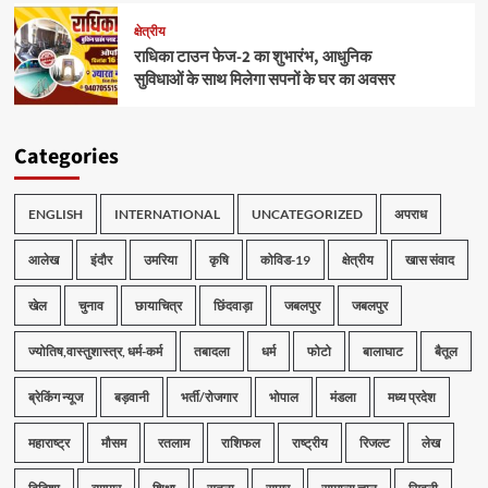
क्षेत्रीय
राधिका टाउन फेज-2 का शुभारंभ, आधुनिक
सुविधाओं के साथ मिलेगा सपनों के घर का अवसर
Categories
ENGLISH
INTERNATIONAL
UNCATEGORIZED
अपराध
आलेख
इंदौर
उमरिया
कृषि
कोविड-19
क्षेत्रीय
खास संवाद
खेल
चुनाव
छायाचित्र
छिंदवाड़ा
जबलपुर
जबलपुर
ज्योतिष,वास्तुशास्त्र, धर्म-कर्म
तबादला
धर्म
फोटो
बालाघाट
बैतूल
ब्रेकिंग न्यूज
बड़वानी
भर्ती/रोजगार
भोपाल
मंडला
मध्य प्रदेश
महाराष्ट्र
मौसम
रतलाम
राशिफल
राष्ट्रीय
रिजल्ट
लेख