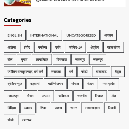
Categories
ENGLISH
INTERNATIONAL
UNCATEGORIZED
अपराध
आलेख
इंदौर
उमरिया
कृषि
कोविड-19
क्षेत्रीय
खास संवाद
खेल
चुनाव
छायाचित्र
छिंदवाड़ा
जबलपुर
जबलपुर
ज्योतिष,वास्तुशास्त्र, धर्म-कर्म
तबादला
धर्म
फोटो
बालाघाट
बैतूल
ब्रेकिंग न्यूज
बड़वानी
भर्ती/रोजगार
भोपाल
मंडला
मध्य प्रदेश
महाराष्ट्र
मौसम
रतलाम
राशिफल
राष्ट्रीय
रिजल्ट
लेख
विदिशा
व्यापार
शिक्षा
सतना
सागर
सामान्य ज्ञान
सिवनी
सीधी
स्वास्थ्य