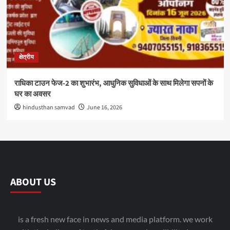
क्षेत्रीय
राधिका टाउन फेज-2 का शुभारंभ, आधुनिक सुविधाओं के साथ मिलेगा सपनों के
घर का अवसर
hindusthan samvad
June 16, 2026
ABOUT US
is a fresh new face in news and media platform. we work