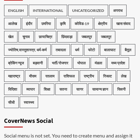
ENGLISH
INTERNATIONAL
UNCATEGORIZED
अपराध
आलेख
इंदौर
उमरिया
कृषि
कोविड-19
क्षेत्रीय
खास संवाद
खेल
चुनाव
छायाचित्र
छिंदवाड़ा
जबलपुर
जबलपुर
ज्योतिष,वास्तुशास्त्र, धर्म-कर्म
तबादला
धर्म
फोटो
बालाघाट
बैतूल
ब्रेकिंग न्यूज
बड़वानी
भर्ती/रोजगार
भोपाल
मंडला
मध्य प्रदेश
महाराष्ट्र
मौसम
रतलाम
राशिफल
राष्ट्रीय
रिजल्ट
लेख
विदिशा
व्यापार
शिक्षा
सतना
सागर
सामान्य ज्ञान
सिवनी
सीधी
स्वास्थ्य
CoverNews Social
Social menu is not set. You need to create menu and assign it