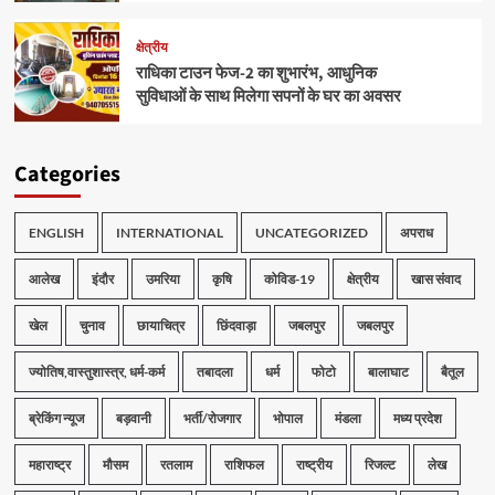
क्षेत्रीय
राधिका टाउन फेज-2 का शुभारंभ, आधुनिक
सुविधाओं के साथ मिलेगा सपनों के घर का अवसर
Categories
ENGLISH
INTERNATIONAL
UNCATEGORIZED
अपराध
आलेख
इंदौर
उमरिया
कृषि
कोविड-19
क्षेत्रीय
खास संवाद
खेल
चुनाव
छायाचित्र
छिंदवाड़ा
जबलपुर
जबलपुर
ज्योतिष,वास्तुशास्त्र, धर्म-कर्म
तबादला
धर्म
फोटो
बालाघाट
बैतूल
ब्रेकिंग न्यूज
बड़वानी
भर्ती/रोजगार
भोपाल
मंडला
मध्य प्रदेश
महाराष्ट्र
मौसम
रतलाम
राशिफल
राष्ट्रीय
रिजल्ट
लेख