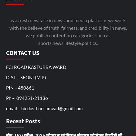
is a fresh new face in news and media platform. we work
with the believe of truth, fairness, and credibility in news.
we publish content on categories such as
sports,news,lifestyle,politics.
CONTACT US
FCI ROAD KASTURBA WARD
DIST – SEONI (M.P.)
PIN – 480661
Ph – 094251-21136
email – hindusthansamvad@gmail.com
Recent Posts
नीट (UG) परीक्षा-2026 की सुरक्षा एवं निष्पक्ष संचालन को लेकर तैयारियों की