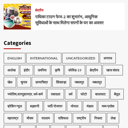
क्षेत्रीय
राधिका टाउन फेज-2 का शुभारंभ, आधुनिक
सुविधाओं के साथ मिलेगा सपनों के घर का अवसर
Categories
ENGLISH
INTERNATIONAL
UNCATEGORIZED
अपराध
आलेख
इंदौर
उमरिया
कृषि
कोविड-19
क्षेत्रीय
खास संवाद
खेल
चुनाव
छायाचित्र
छिंदवाड़ा
जबलपुर
जबलपुर
ज्योतिष,वास्तुशास्त्र, धर्म-कर्म
तबादला
धर्म
फोटो
बालाघाट
बैतूल
ब्रेकिंग न्यूज
बड़वानी
भर्ती/रोजगार
भोपाल
मंडला
मध्य प्रदेश
महाराष्ट्र
मौसम
रतलाम
राशिफल
राष्ट्रीय
रिजल्ट
लेख