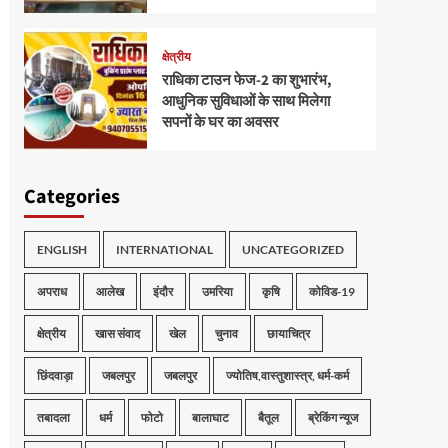
क्षेत्रीय
राधिका टाउन फेज-2 का शुभारंभ,
आधुनिक सुविधाओं के साथ मिलेगा
सपनों के घर का अवसर
Categories
ENGLISH
INTERNATIONAL
UNCATEGORIZED
अपराध
आलेख
इंदौर
उमरिया
कृषि
कोविड-19
क्षेत्रीय
खास संवाद
खेल
चुनाव
छायाचित्र
छिंदवाड़ा
जबलपुर
जबलपुर
ज्योतिष,वास्तुशास्त्र, धर्म-कर्म
तबादला
धर्म
फोटो
बालाघाट
बैतूल
ब्रेकिंग न्यूज