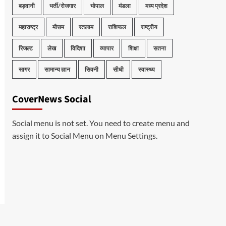
बड़वानी
भर्ती/रोजगार
भोपाल
मंडला
मध्य प्रदेश
महाराष्ट्र
मौसम
रतलाम
राशिफल
राष्ट्रीय
रिजल्ट
लेख
विदिशा
व्यापार
शिक्षा
सतना
सागर
सामान्य ज्ञान
सिवनी
सीधी
स्वास्थ्य
CoverNews Social
Social menu is not set. You need to create menu and
assign it to Social Menu on Menu Settings.