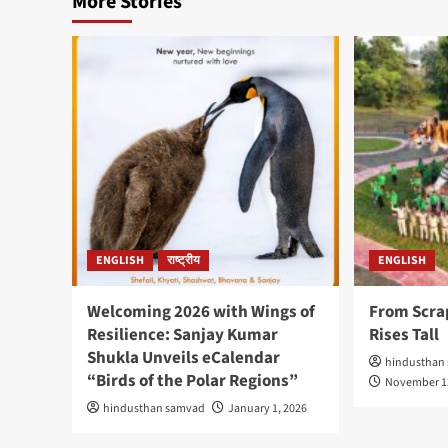
More Stories
ENGLISH
राष्ट्रीय
ENGLISH
Welcoming 2026 with Wings of
From Scrap
Resilience: Sanjay Kumar
Rises Tall
Shukla Unveils eCalendar
hindusthan
“Birds of the Polar Regions”
November 1
hindusthan samvad
January 1, 2026