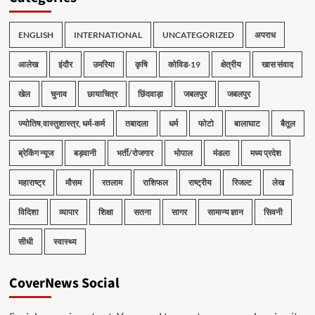
ENGLISH
INTERNATIONAL
UNCATEGORIZED
अपराध
आलेख
इंदौर
उमरिया
कृषि
कोविड-19
क्षेत्रीय
खास संवाद
खेल
चुनाव
छायाचित्र
छिंदवाड़ा
जबलपुर
जबलपुर
ज्योतिष,वास्तुशास्त्र, धर्म-कर्म
तबादला
धर्म
फोटो
बालाघाट
बैतूल
ब्रेकिंग न्यूज
बड़वानी
भर्ती/रोजगार
भोपाल
मंडला
मध्य प्रदेश
महाराष्ट्र
मौसम
रतलाम
राशिफल
राष्ट्रीय
रिजल्ट
लेख
विदिशा
व्यापार
शिक्षा
सतना
सागर
सामान्य ज्ञान
सिवनी
सीधी
स्वास्थ्य
CoverNews Social