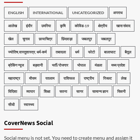
ENGLISH
INTERNATIONAL
UNCATEGORIZED
अपराध
आलेख
इंदौर
उमरिया
कृषि
कोविड-19
क्षेत्रीय
खास संवाद
खेल
चुनाव
छायाचित्र
छिंदवाड़ा
जबलपुर
जबलपुर
ज्योतिष,वास्तुशास्त्र, धर्म-कर्म
तबादला
धर्म
फोटो
बालाघाट
बैतूल
ब्रेकिंग न्यूज
बड़वानी
भर्ती/रोजगार
भोपाल
मंडला
मध्य प्रदेश
महाराष्ट्र
मौसम
रतलाम
राशिफल
राष्ट्रीय
रिजल्ट
लेख
विदिशा
व्यापार
शिक्षा
सतना
सागर
सामान्य ज्ञान
सिवनी
सीधी
स्वास्थ्य
CoverNews Social
Social menu is not set. You need to create menu and assign it