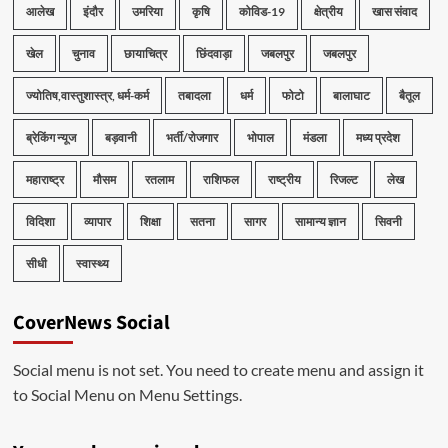
आलेख
इंदौर
उमरिया
कृषि
कोविड-19
क्षेत्रीय
खास संवाद
खेल
चुनाव
छायाचित्र
छिंदवाड़ा
जबलपुर
जबलपुर
ज्योतिष,वास्तुशास्त्र, धर्म-कर्म
तबादला
धर्म
फोटो
बालाघाट
बैतूल
ब्रेकिंग न्यूज
बड़वानी
भर्ती/रोजगार
भोपाल
मंडला
मध्य प्रदेश
महाराष्ट्र
मौसम
रतलाम
राशिफल
राष्ट्रीय
रिजल्ट
लेख
विदिशा
व्यापार
शिक्षा
सतना
सागर
सामान्य ज्ञान
सिवनी
सीधी
स्वास्थ्य
CoverNews Social
Social menu is not set. You need to create menu and assign it
to Social Menu on Menu Settings.