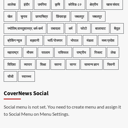
आलेख
इंदौर
उमरिया
कृषि
कोविड-19
क्षेत्रीय
खास संवाद
खेल
चुनाव
छायाचित्र
छिंदवाड़ा
जबलपुर
जबलपुर
ज्योतिष,वास्तुशास्त्र, धर्म-कर्म
तबादला
धर्म
फोटो
बालाघाट
बैतूल
ब्रेकिंग न्यूज
बड़वानी
भर्ती/रोजगार
भोपाल
मंडला
मध्य प्रदेश
महाराष्ट्र
मौसम
रतलाम
राशिफल
राष्ट्रीय
रिजल्ट
लेख
विदिशा
व्यापार
शिक्षा
सतना
सागर
सामान्य ज्ञान
सिवनी
सीधी
स्वास्थ्य
CoverNews Social
Social menu is not set. You need to create menu and assign it
to Social Menu on Menu Settings.