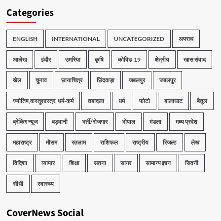
Categories
ENGLISH
INTERNATIONAL
UNCATEGORIZED
अपराध
आलेख
इंदौर
उमरिया
कृषि
कोविड-19
क्षेत्रीय
खास संवाद
खेल
चुनाव
छायाचित्र
छिंदवाड़ा
जबलपुर
जबलपुर
ज्योतिष,वास्तुशास्त्र, धर्म-कर्म
तबादला
धर्म
फोटो
बालाघाट
बैतूल
ब्रेकिंग न्यूज
बड़वानी
भर्ती/रोजगार
भोपाल
मंडला
मध्य प्रदेश
महाराष्ट्र
मौसम
रतलाम
राशिफल
राष्ट्रीय
रिजल्ट
लेख
विदिशा
व्यापार
शिक्षा
सतना
सागर
सामान्य ज्ञान
सिवनी
सीधी
स्वास्थ्य
CoverNews Social