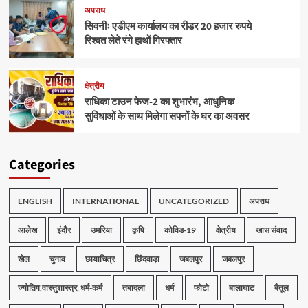
अपराध
सिवनीः एडीएम कार्यालय का रीडर 20 हजार रुपये
रिश्वत लेते रंगे हाथों गिरफ्तार
क्षेत्रीय
राधिका टाउन फेज-2 का शुभारंभ, आधुनिक
सुविधाओं के साथ मिलेगा सपनों के घर का अवसर
Categories
ENGLISH
INTERNATIONAL
UNCATEGORIZED
अपराध
आलेख
इंदौर
उमरिया
कृषि
कोविड-19
क्षेत्रीय
खास संवाद
खेल
चुनाव
छायाचित्र
छिंदवाड़ा
जबलपुर
जबलपुर
ज्योतिष,वास्तुशास्त्र, धर्म-कर्म
तबादला
धर्म
फोटो
बालाघाट
बैतूल