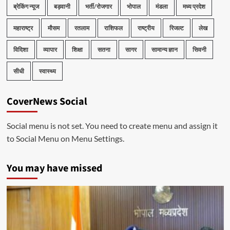
ब्रेकिंग न्यूज
बड़वानी
भर्ती/रोजगार
भोपाल
मंडला
मध्य प्रदेश
महाराष्ट्र
मौसम
रतलाम
राशिफल
राष्ट्रीय
रिजल्ट
लेख
विदिशा
व्यापार
शिक्षा
सतना
सागर
सामान्य ज्ञान
सिवनी
सीधी
स्वास्थ्य
CoverNews Social
Social menu is not set. You need to create menu and assign it
to Social Menu on Menu Settings.
You may have missed