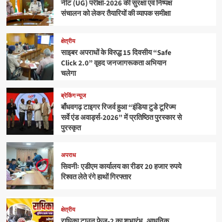
नीट (UG) परीक्षा-2026 की सुरक्षा एवं निष्पक्ष
संचालन को लेकर तैयारियों की व्यापक समीक्षा
क्षेत्रीय
साइबर अपराधों के विरुद्ध 15 दिवसीय “Safe
Click 2.0” वृहद जनजागरूकता अभियान
चलेगा
ब्रेकिंग न्यूज
बाँधवगढ़ टाइगर रिजर्व हुआ “इंडिया टुडे टूरिज्म
सर्वे एंड अवार्ड्स-2026” में प्रतिष्ठित पुरस्कार से
पुरस्कृत
अपराध
सिवनीः एडीएम कार्यालय का रीडर 20 हजार रुपये
रिश्वत लेते रंगे हाथों गिरफ्तार
क्षेत्रीय
राधिका टाउन फेज-2 का शुभारंभ, आधुनिक