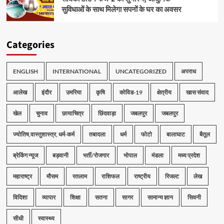
सुविधाओं के साथ मिलेगा सपनों के घर का अवसर
Categories
ENGLISH
INTERNATIONAL
UNCATEGORIZED
अपराध
आलेख
इंदौर
उमरिया
कृषि
कोविड-19
क्षेत्रीय
खास संवाद
खेल
चुनाव
छायाचित्र
छिंदवाड़ा
जबलपुर
जबलपुर
ज्योतिष,वास्तुशास्त्र, धर्म-कर्म
तबादला
धर्म
फोटो
बालाघाट
बैतूल
ब्रेकिंग न्यूज
बड़वानी
भर्ती/रोजगार
भोपाल
मंडला
मध्य प्रदेश
महाराष्ट्र
मौसम
रतलाम
राशिफल
राष्ट्रीय
रिजल्ट
लेख
विदिशा
व्यापार
शिक्षा
सतना
सागर
सामान्य ज्ञान
सिवनी
सीधी
स्वास्थ्य