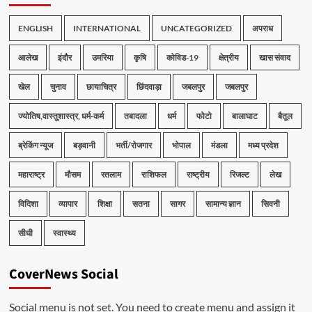
ENGLISH
INTERNATIONAL
UNCATEGORIZED
अपराध
आलेख
इंदौर
उमरिया
कृषि
कोविड-19
क्षेत्रीय
खास संवाद
खेल
चुनाव
छायाचित्र
छिंदवाड़ा
जबलपुर
जबलपुर
ज्योतिष,वास्तुशास्त्र, धर्म-कर्म
तबादला
धर्म
फोटो
बालाघाट
बैतूल
ब्रेकिंग न्यूज
बड़वानी
भर्ती/रोजगार
भोपाल
मंडला
मध्य प्रदेश
महाराष्ट्र
मौसम
रतलाम
राशिफल
राष्ट्रीय
रिजल्ट
लेख
विदिशा
व्यापार
शिक्षा
सतना
सागर
सामान्य ज्ञान
सिवनी
सीधी
स्वास्थ्य
CoverNews Social
Social menu is not set. You need to create menu and assign it