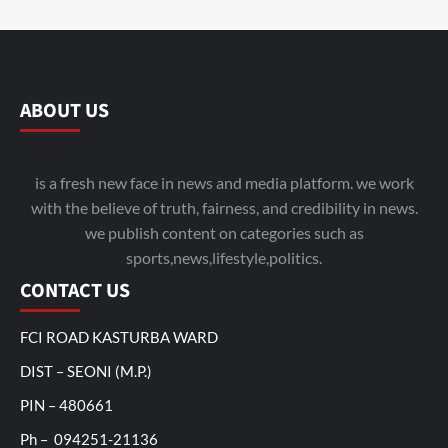
ABOUT US
is a fresh new face in news and media platform. we work
with the believe of truth, fairness, and credibility in news.
we publish content on categories such as
sports,news,lifestyle,politics.
CONTACT US
FCI ROAD KASTURBA WARD
DIST – SEONI (M.P.)
PIN – 480661
Ph – 094251-21136