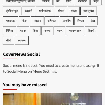
ज्योतिष,वास्तुशास्त्र, धर्म-कर्म
तबादला
धर्म
फोटो
बालाघाट
बैतूल
ब्रेकिंग न्यूज
बड़वानी
भर्ती/रोजगार
भोपाल
मंडला
मध्य प्रदेश
महाराष्ट्र
मौसम
रतलाम
राशिफल
राष्ट्रीय
रिजल्ट
लेख
विदिशा
व्यापार
शिक्षा
सतना
सागर
सामान्य ज्ञान
सिवनी
सीधी
स्वास्थ्य
CoverNews Social
Social menu is not set. You need to create menu and assign it
to Social Menu on Menu Settings.
You may have missed