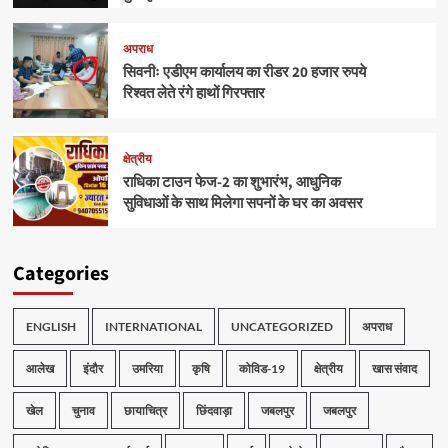
अपराध
सिवनीः एडीएम कार्यालय का रीडर 20 हजार रुपये
रिश्वत लेते रंगे हाथों गिरफ्तार
क्षेत्रीय
राधिका टाउन फेज-2 का शुभारंभ, आधुनिक
सुविधाओं के साथ मिलेगा सपनों के घर का अवसर
Categories
ENGLISH
INTERNATIONAL
UNCATEGORIZED
अपराध
आलेख
इंदौर
उमरिया
कृषि
कोविड-19
क्षेत्रीय
खास संवाद
खेल
चुनाव
छायाचित्र
छिंदवाड़ा
जबलपुर
जबलपुर