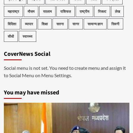
महाराष्ट्र
मौसम
रतलाम
राशिफल
राष्ट्रीय
रिजल्ट
लेख
विदिशा
व्यापार
शिक्षा
सतना
सागर
सामान्य ज्ञान
सिवनी
सीधी
स्वास्थ्य
CoverNews Social
Social menu is not set. You need to create menu and assign it
to Social Menu on Menu Settings.
You may have missed