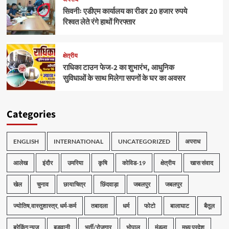
सिवनीः एडीएम कार्यालय का रीडर 20 हजार रुपये
रिश्वत लेते रंगे हाथों गिरफ्तार
क्षेत्रीय
राधिका टाउन फेज-2 का शुभारंभ, आधुनिक
सुविधाओं के साथ मिलेगा सपनों के घर का अवसर
Categories
ENGLISH
INTERNATIONAL
UNCATEGORIZED
अपराध
आलेख
इंदौर
उमरिया
कृषि
कोविड-19
क्षेत्रीय
खास संवाद
खेल
चुनाव
छायाचित्र
छिंदवाड़ा
जबलपुर
जबलपुर
ज्योतिष,वास्तुशास्त्र, धर्म-कर्म
तबादला
धर्म
फोटो
बालाघाट
बैतूल
ब्रेकिंग न्यूज
बड़वानी
भर्ती/रोजगार
भोपाल
मंडला
मध्य प्रदेश