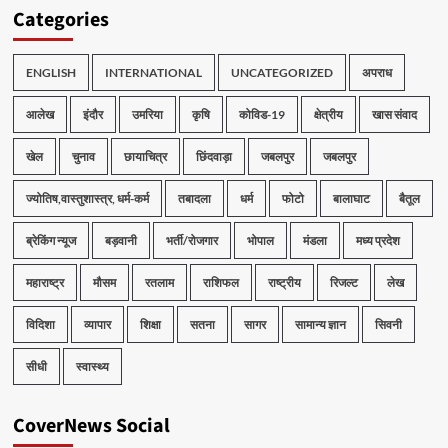
Categories
ENGLISH
INTERNATIONAL
UNCATEGORIZED
अपराध
आलेख
इंदौर
उमरिया
कृषि
कोविड-19
क्षेत्रीय
खास संवाद
खेल
चुनाव
छायाचित्र
छिंदवाड़ा
जबलपुर
जबलपुर
ज्योतिष,वास्तुशास्त्र, धर्म-कर्म
तबादला
धर्म
फोटो
बालाघाट
बैतूल
ब्रेकिंग न्यूज
बड़वानी
भर्ती/रोजगार
भोपाल
मंडला
मध्य प्रदेश
महाराष्ट्र
मौसम
रतलाम
राशिफल
राष्ट्रीय
रिजल्ट
लेख
विदिशा
व्यापार
शिक्षा
सतना
सागर
सामान्य ज्ञान
सिवनी
सीधी
स्वास्थ्य
CoverNews Social