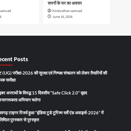
सपनों के घर का अवसर
 samvad
hindusthan samvad
6
June 16, 2026
ecent Posts
 (UG) परीक्षा-2026 की सुरक्षा एवं निष्पक्ष संचालन को लेकर तैयारियों की
ापक समीक्षा
इबर अपराधों के विरुद्ध 15 दिवसीय “Safe Click 2.0” वृहद
जागरूकता अभियान चलेगा
धवगढ़ टाइगर रिजर्व हुआ “इंडिया टुडे टूरिज्म सर्वे एंड अवार्ड्स-2026” में
तिष्ठित पुरस्कार से पुरस्कृत