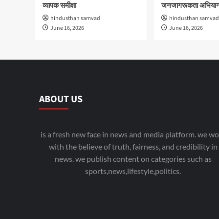
व्यापक समीक्षा
जनजागरूकता अभियान
hindusthan samvad
hindusthan samvad
June 16, 2026
June 16, 2026
ABOUT US
is a fresh new face in news and media platform. we wo
with the believe of truth, fairness, and credibility in
news. we publish content on categories such as
sports,news,lifestyle,politics.