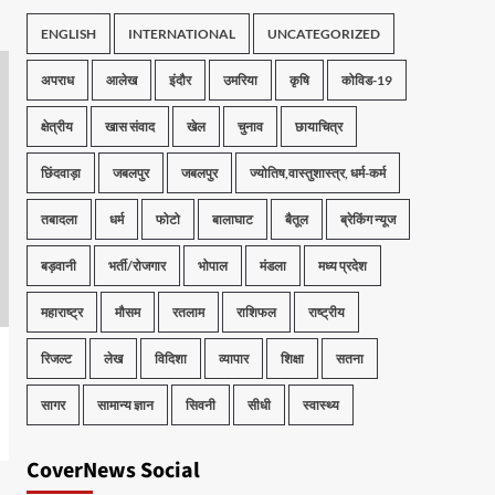
ENGLISH
INTERNATIONAL
UNCATEGORIZED
अपराध
आलेख
इंदौर
उमरिया
कृषि
कोविड-19
क्षेत्रीय
खास संवाद
खेल
चुनाव
छायाचित्र
छिंदवाड़ा
जबलपुर
जबलपुर
ज्योतिष,वास्तुशास्त्र, धर्म-कर्म
तबादला
धर्म
फोटो
बालाघाट
बैतूल
ब्रेकिंग न्यूज
बड़वानी
भर्ती/रोजगार
भोपाल
मंडला
मध्य प्रदेश
महाराष्ट्र
मौसम
रतलाम
राशिफल
राष्ट्रीय
रिजल्ट
लेख
विदिशा
व्यापार
शिक्षा
सतना
सागर
सामान्य ज्ञान
सिवनी
सीधी
स्वास्थ्य
CoverNews Social