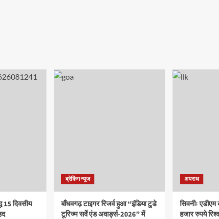
ब्रेकिंग न्यूज
अपराध
द्ध 15 दिवसीय
बाँधवगढ़ टाइगर रिजर्व हुआ “इंडिया टुडे
सिवनीः एडीएम 
हद
टूरिज्म सर्वे एंड अवार्ड्स-2026” में
हजार रुपये रिश्वत