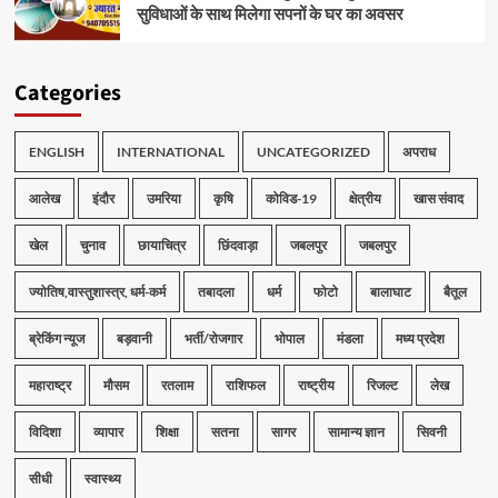
सुविधाओं के साथ मिलेगा सपनों के घर का अवसर
Categories
ENGLISH
INTERNATIONAL
UNCATEGORIZED
अपराध
आलेख
इंदौर
उमरिया
कृषि
कोविड-19
क्षेत्रीय
खास संवाद
खेल
चुनाव
छायाचित्र
छिंदवाड़ा
जबलपुर
जबलपुर
ज्योतिष,वास्तुशास्त्र, धर्म-कर्म
तबादला
धर्म
फोटो
बालाघाट
बैतूल
ब्रेकिंग न्यूज
बड़वानी
भर्ती/रोजगार
भोपाल
मंडला
मध्य प्रदेश
महाराष्ट्र
मौसम
रतलाम
राशिफल
राष्ट्रीय
रिजल्ट
लेख
विदिशा
व्यापार
शिक्षा
सतना
सागर
सामान्य ज्ञान
सिवनी
सीधी
स्वास्थ्य