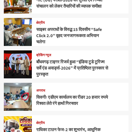
नीट (UG) परीक्षा-2026 की सुरक्षा एवं निष्पक्ष
संचालन को लेकर तैयारियों की व्यापक समीक्षा
क्षेत्रीय
साइबर अपराधों के विरुद्ध 15 दिवसीय “Safe
Click 2.0” वृहद जनजागरूकता अभियान
चलेगा
ब्रेकिंग न्यूज
बाँधवगढ़ टाइगर रिजर्व हुआ “इंडिया टुडे टूरिज्म
सर्वे एंड अवार्ड्स-2026” में प्रतिष्ठित पुरस्कार से
पुरस्कृत
अपराध
सिवनीः एडीएम कार्यालय का रीडर 20 हजार रुपये
रिश्वत लेते रंगे हाथों गिरफ्तार
क्षेत्रीय
राधिका टाउन फेज-2 का शुभारंभ, आधुनिक