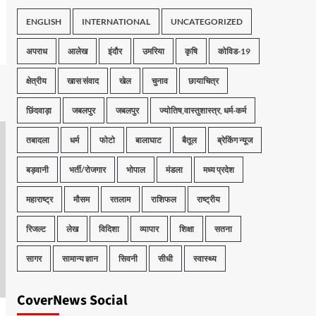
ENGLISH
INTERNATIONAL
UNCATEGORIZED
अपराध
आलेख
इंदौर
उमरिया
कृषि
कोविड-19
क्षेत्रीय
खास संवाद
खेल
चुनाव
छायाचित्र
छिंदवाड़ा
जबलपुर
जबलपुर
ज्योतिष,वास्तुशास्त्र, धर्म-कर्म
तबादला
धर्म
फोटो
बालाघाट
बैतूल
ब्रेकिंग न्यूज
बड़वानी
भर्ती/रोजगार
भोपाल
मंडला
मध्य प्रदेश
महाराष्ट्र
मौसम
रतलाम
राशिफल
राष्ट्रीय
रिजल्ट
लेख
विदिशा
व्यापार
शिक्षा
सतना
सागर
सामान्य ज्ञान
सिवनी
सीधी
स्वास्थ्य
CoverNews Social