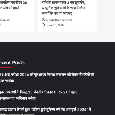
कार्यालय का रीडर 20
राधिका टाउन फेज-2 का शुभारंभ,
 लेते रंगे हाथों
आधुनिक सुविधाओं के साथ मिलेगा
सपनों के घर का अवसर
 samvad
hindusthan samvad
6
June 16, 2026
ecent Posts
 (UG) परीक्षा-2026 की सुरक्षा एवं निष्पक्ष संचालन को लेकर तैयारियों की
ापक समीक्षा
इबर अपराधों के विरुद्ध 15 दिवसीय “Safe Click 2.0” वृहद
जागरूकता अभियान चलेगा
धवगढ़ टाइगर रिजर्व हुआ “इंडिया टुडे टूरिज्म सर्वे एंड अवार्ड्स-2026” में