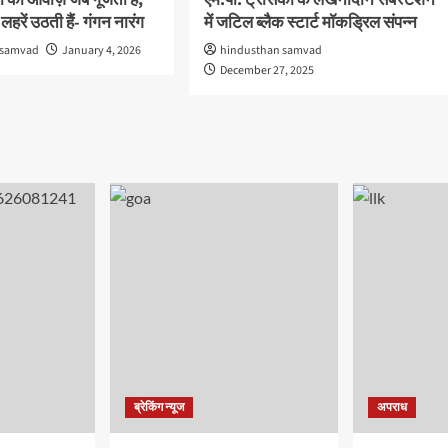
की आवाज़ें जब गूंजती हैं,
एम.पी. ट्रांसको के लखनादौन सबस्टेशन
हरें उठती हैं- गंगन नारंग
में जटिल ब्लैक स्टार्ट मॉकड्रिल संपन्न
 samvad
January 4, 2026
hindusthan samvad
December 27, 2025
ब्रेकिंग न्यूज
अपराध