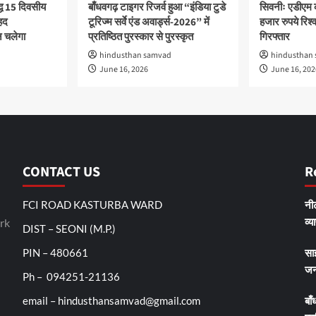
द्ध 15 दिवसीय
बाँधवगढ़ टाइगर रिजर्व हुआ “इंडिया टुडे
सिवनीः एडीएम 
हद
टूरिज्म सर्वे एंड अवार्ड्स-2026” में
हजार रुपये रिश्वत
 चलेगा
प्रतिष्ठित पुरस्कार से पुरस्कृत
गिरफ्तार
hindusthan samvad
hindusthan
June 16, 2026
June 16, 202
CONTACT US
R
FCI ROAD KASTURBA WARD
नीट
व्य
rk
DIST – SEONI (M.P.)
PIN – 480661
सा
जन
Ph – 094251-21136
email – hindusthansamvad@gmail.com
बाँ