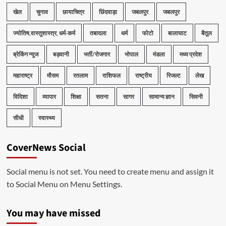
खेल
चुनाव
छायाचित्र
छिंदवाड़ा
जबलपुर
जबलपुर
ज्योतिष,वास्तुशास्त्र, धर्म-कर्म
तबादला
धर्म
फोटो
बालाघाट
बैतूल
ब्रेकिंग न्यूज
बड़वानी
भर्ती/रोजगार
भोपाल
मंडला
मध्य प्रदेश
महाराष्ट्र
मौसम
रतलाम
राशिफल
राष्ट्रीय
रिजल्ट
लेख
विदिशा
व्यापार
शिक्षा
सतना
सागर
सामान्य ज्ञान
सिवनी
सीधी
स्वास्थ्य
CoverNews Social
Social menu is not set. You need to create menu and assign it
to Social Menu on Menu Settings.
You may have missed