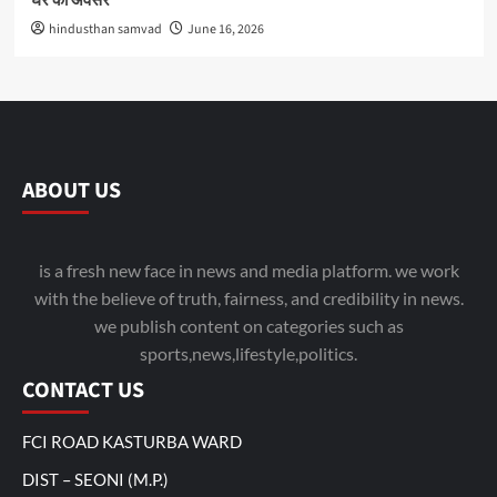
घर का अवसर
hindusthan samvad
June 16, 2026
ABOUT US
is a fresh new face in news and media platform. we work
with the believe of truth, fairness, and credibility in news.
we publish content on categories such as
sports,news,lifestyle,politics.
CONTACT US
FCI ROAD KASTURBA WARD
DIST – SEONI (M.P.)