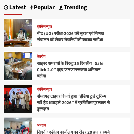
Latest
Popular
Trending
ब्रेकिंग न्यूज
नीट (UG) परीक्षा-2026 की सुरक्षा एवं निष्पक्ष
संचालन को लेकर तैयारियों की व्यापक समीक्षा
क्षेत्रीय
साइबर अपराधों के विरुद्ध 15 दिवसीय “Safe
Click 2.0” वृहद जनजागरूकता अभियान
चलेगा
ब्रेकिंग न्यूज
बाँधवगढ़ टाइगर रिजर्व हुआ “इंडिया टुडे टूरिज्म
सर्वे एंड अवार्ड्स-2026” में प्रतिष्ठित पुरस्कार से
पुरस्कृत
अपराध
सिवनीः एडीएम कार्यालय का रीडर 20 हजार रुपये