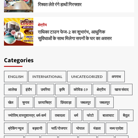
रिश्वत लेते रंगे हाथों गिरफ्तार
क्षेत्रीय
राधिका टाउन फेज-2 का शुभारंभ, आधुनिक
सुविधाओं के साथ मिलेगा सपनों के घर का अवसर
Categories
ENGLISH
INTERNATIONAL
UNCATEGORIZED
अपराध
आलेख
इंदौर
उमरिया
कृषि
कोविड-19
क्षेत्रीय
खास संवाद
खेल
चुनाव
छायाचित्र
छिंदवाड़ा
जबलपुर
जबलपुर
ज्योतिष,वास्तुशास्त्र, धर्म-कर्म
तबादला
धर्म
फोटो
बालाघाट
बैतूल
ब्रेकिंग न्यूज
बड़वानी
भर्ती/रोजगार
भोपाल
मंडला
मध्य प्रदेश