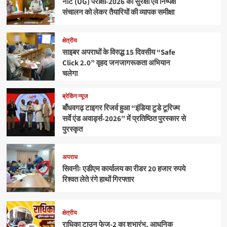
नीट (UG) परीक्षा-2026 की सुरक्षा एवं निष्पक्ष
संचालन को लेकर तैयारियों की व्यापक समीक्षा
क्षेत्रीय
साइबर अपराधों के विरुद्ध 15 दिवसीय “Safe
Click 2.0” वृहद जनजागरूकता अभियान
चलेगा
ब्रेकिंग न्यूज
बाँधवगढ़ टाइगर रिजर्व हुआ “इंडिया टुडे टूरिज्म
सर्वे एंड अवार्ड्स-2026” में प्रतिष्ठित पुरस्कार से
पुरस्कृत
अपराध
सिवनीः एडीएम कार्यालय का रीडर 20 हजार रुपये
रिश्वत लेते रंगे हाथों गिरफ्तार
क्षेत्रीय
राधिका टाउन फेज-2 का शुभारंभ, आधुनिक