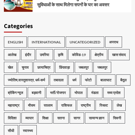
सुविधाओं के साथ मिलेगा सपनों के घर का अवसर
Categories
ENGLISH
INTERNATIONAL
UNCATEGORIZED
अपराध
आलेख
इंदौर
उमरिया
कृषि
कोविड-19
क्षेत्रीय
खास संवाद
खेल
चुनाव
छायाचित्र
छिंदवाड़ा
जबलपुर
जबलपुर
ज्योतिष,वास्तुशास्त्र, धर्म-कर्म
तबादला
धर्म
फोटो
बालाघाट
बैतूल
ब्रेकिंग न्यूज
बड़वानी
भर्ती/रोजगार
भोपाल
मंडला
मध्य प्रदेश
महाराष्ट्र
मौसम
रतलाम
राशिफल
राष्ट्रीय
रिजल्ट
लेख
विदिशा
व्यापार
शिक्षा
सतना
सागर
सामान्य ज्ञान
सिवनी
सीधी
स्वास्थ्य