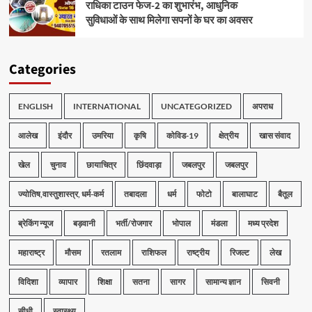
राधिका टाउन फेज-2 का शुभारंभ, आधुनिक
सुविधाओं के साथ मिलेगा सपनों के घर का अवसर
Categories
ENGLISH
INTERNATIONAL
UNCATEGORIZED
अपराध
आलेख
इंदौर
उमरिया
कृषि
कोविड-19
क्षेत्रीय
खास संवाद
खेल
चुनाव
छायाचित्र
छिंदवाड़ा
जबलपुर
जबलपुर
ज्योतिष,वास्तुशास्त्र, धर्म-कर्म
तबादला
धर्म
फोटो
बालाघाट
बैतूल
ब्रेकिंग न्यूज
बड़वानी
भर्ती/रोजगार
भोपाल
मंडला
मध्य प्रदेश
महाराष्ट्र
मौसम
रतलाम
राशिफल
राष्ट्रीय
रिजल्ट
लेख
विदिशा
व्यापार
शिक्षा
सतना
सागर
सामान्य ज्ञान
सिवनी
सीधी
स्वास्थ्य