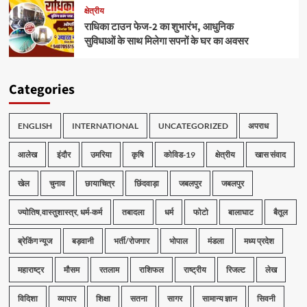
क्षेत्रीय
राधिका टाउन फेज-2 का शुभारंभ, आधुनिक
सुविधाओं के साथ मिलेगा सपनों के घर का अवसर
Categories
ENGLISH
INTERNATIONAL
UNCATEGORIZED
अपराध
आलेख
इंदौर
उमरिया
कृषि
कोविड-19
क्षेत्रीय
खास संवाद
खेल
चुनाव
छायाचित्र
छिंदवाड़ा
जबलपुर
जबलपुर
ज्योतिष,वास्तुशास्त्र, धर्म-कर्म
तबादला
धर्म
फोटो
बालाघाट
बैतूल
ब्रेकिंग न्यूज
बड़वानी
भर्ती/रोजगार
भोपाल
मंडला
मध्य प्रदेश
महाराष्ट्र
मौसम
रतलाम
राशिफल
राष्ट्रीय
रिजल्ट
लेख
विदिशा
व्यापार
शिक्षा
सतना
सागर
सामान्य ज्ञान
सिवनी