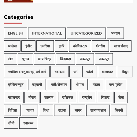
Categories
ENGLISH
INTERNATIONAL
UNCATEGORIZED
अपराध
आलेख
इंदौर
उमरिया
कृषि
कोविड-19
क्षेत्रीय
खास संवाद
खेल
चुनाव
छायाचित्र
छिंदवाड़ा
जबलपुर
जबलपुर
ज्योतिष,वास्तुशास्त्र, धर्म-कर्म
तबादला
धर्म
फोटो
बालाघाट
बैतूल
ब्रेकिंग न्यूज
बड़वानी
भर्ती/रोजगार
भोपाल
मंडला
मध्य प्रदेश
महाराष्ट्र
मौसम
रतलाम
राशिफल
राष्ट्रीय
रिजल्ट
लेख
विदिशा
व्यापार
शिक्षा
सतना
सागर
सामान्य ज्ञान
सिवनी
सीधी
स्वास्थ्य