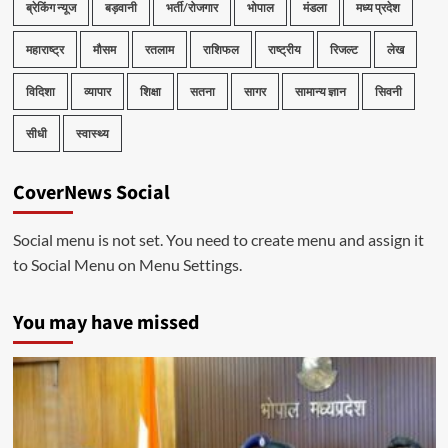
ब्रेकिंग न्यूज
बड़वानी
भर्ती/रोजगार
भोपाल
मंडला
मध्य प्रदेश
महाराष्ट्र
मौसम
रतलाम
राशिफल
राष्ट्रीय
रिजल्ट
लेख
विदिशा
व्यापार
शिक्षा
सतना
सागर
सामान्य ज्ञान
सिवनी
सीधी
स्वास्थ्य
CoverNews Social
Social menu is not set. You need to create menu and assign it
to Social Menu on Menu Settings.
You may have missed