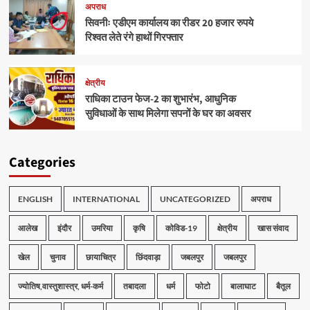
अपराध
सिवनीः एडीएम कार्यालय का रीडर 20 हजार रुपये
रिश्वत लेते रंगे हाथों गिरफ्तार
क्षेत्रीय
राधिका टाउन फेज-2 का शुभारंभ, आधुनिक
सुविधाओं के साथ मिलेगा सपनों के घर का अवसर
Categories
ENGLISH
INTERNATIONAL
UNCATEGORIZED
अपराध
आलेख
इंदौर
उमरिया
कृषि
कोविड-19
क्षेत्रीय
खास संवाद
खेल
चुनाव
छायाचित्र
छिंदवाड़ा
जबलपुर
जबलपुर
ज्योतिष,वास्तुशास्त्र, धर्म-कर्म
तबादला
धर्म
फोटो
बालाघाट
बैतूल