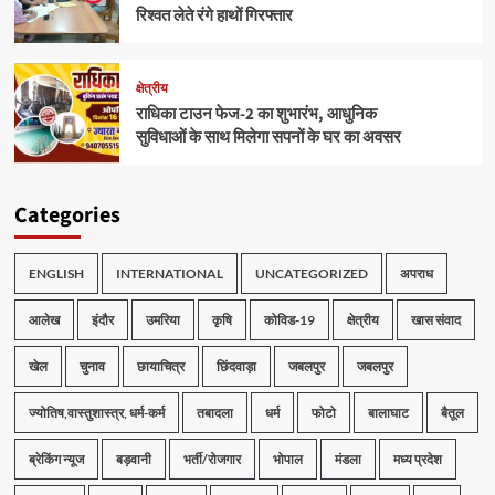
रिश्वत लेते रंगे हाथों गिरफ्तार
क्षेत्रीय
राधिका टाउन फेज-2 का शुभारंभ, आधुनिक
सुविधाओं के साथ मिलेगा सपनों के घर का अवसर
Categories
ENGLISH
INTERNATIONAL
UNCATEGORIZED
अपराध
आलेख
इंदौर
उमरिया
कृषि
कोविड-19
क्षेत्रीय
खास संवाद
खेल
चुनाव
छायाचित्र
छिंदवाड़ा
जबलपुर
जबलपुर
ज्योतिष,वास्तुशास्त्र, धर्म-कर्म
तबादला
धर्म
फोटो
बालाघाट
बैतूल
ब्रेकिंग न्यूज
बड़वानी
भर्ती/रोजगार
भोपाल
मंडला
मध्य प्रदेश