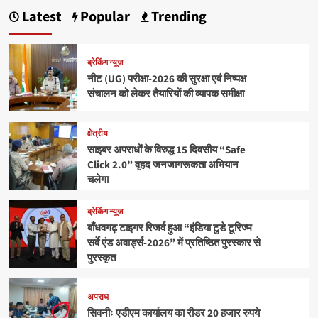
Latest
Popular
Trending
ब्रेकिंग न्यूज
नीट (UG) परीक्षा-2026 की सुरक्षा एवं निष्पक्ष
संचालन को लेकर तैयारियों की व्यापक समीक्षा
क्षेत्रीय
साइबर अपराधों के विरुद्ध 15 दिवसीय “Safe
Click 2.0” वृहद जनजागरूकता अभियान
चलेगा
ब्रेकिंग न्यूज
बाँधवगढ़ टाइगर रिजर्व हुआ “इंडिया टुडे टूरिज्म
सर्वे एंड अवार्ड्स-2026” में प्रतिष्ठित पुरस्कार से
पुरस्कृत
अपराध
सिवनीः एडीएम कार्यालय का रीडर 20 हजार रुपये