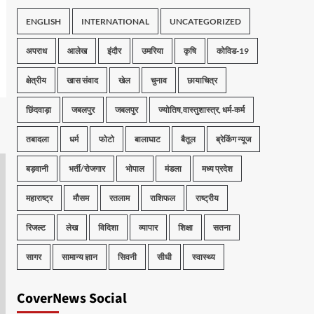
ENGLISH
INTERNATIONAL
UNCATEGORIZED
अपराध
आलेख
इंदौर
उमरिया
कृषि
कोविड-19
क्षेत्रीय
खास संवाद
खेल
चुनाव
छायाचित्र
छिंदवाड़ा
जबलपुर
जबलपुर
ज्योतिष,वास्तुशास्त्र, धर्म-कर्म
तबादला
धर्म
फोटो
बालाघाट
बैतूल
ब्रेकिंग न्यूज
बड़वानी
भर्ती/रोजगार
भोपाल
मंडला
मध्य प्रदेश
महाराष्ट्र
मौसम
रतलाम
राशिफल
राष्ट्रीय
रिजल्ट
लेख
विदिशा
व्यापार
शिक्षा
सतना
सागर
सामान्य ज्ञान
सिवनी
सीधी
स्वास्थ्य
CoverNews Social