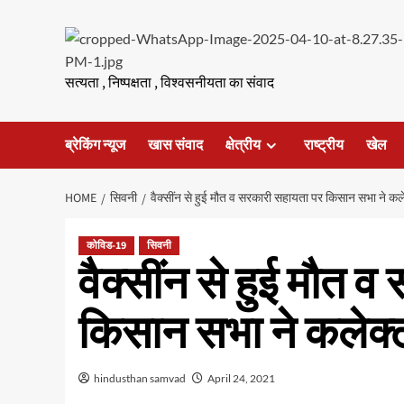
Skip
to
content
सत्यता , निष्पक्षता , विश्वसनीयता का संवाद
ब्रेकिंग न्यूज
खास संवाद
क्षेत्रीय
राष्ट्रीय
खेल
HOME
सिवनी
वैक्सींन से हुई मौत व सरकारी सहायता पर किसान सभा ने कल
कोविड-19
सिवनी
वैक्सींन से हुई मौत 
किसान सभा ने कलेक्
hindusthan samvad
April 24, 2021