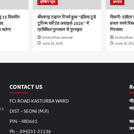
ब्रेकिंग न्यूज
अपराध
द्ध 15 दिवसीय
बाँधवगढ़ टाइगर रिजर्व हुआ “इंडिया टुडे
सिवनीः एडीएम 
हद
टूरिज्म सर्वे एंड अवार्ड्स-2026” में
हजार रुपये रिश्वत
 चलेगा
प्रतिष्ठित पुरस्कार से पुरस्कृत
गिरफ्तार
hindusthan samvad
hindusthan
June 16, 2026
June 16, 202
CONTACT US
R
FCI ROAD KASTURBA WARD
नीट
व्य
rk
DIST – SEONI (M.P.)
PIN – 480661
सा
जन
Ph – 094251-21136